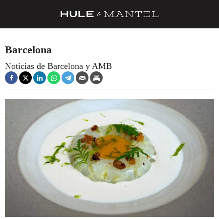
RECETAS
Barcelona
TRUCOS
Noticias de Barcelona y AMB
DESPENSA
BARRAS Y ESTRELLAS
DÓNDE COMER
ÍDOLOS DE MESAS
CUADERNO DE VIAJE
TRADICIÓN
MENÚ DEL DÍA
A CUCHILLO