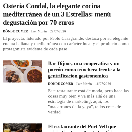
Osteria Condal, la elegante cocina
mediterránea de un 3 Estrellas: menú
REGISTRO
degustación por 70 euros
INICIAR SESIÓN
DÓNDE COMER
Iker Morán
29/07/2026
El proyecto, liderado por Paolo Casagrande, destaca por su elegante
cocina italiana y mediterránea con carácter local y el producto como
protagonista evidente de cada pase
Bar Dijous, una cooperativa y un
porrón como trinchera frente a la
gentrificación gastronómica
DÓNDE COMER
Iker Morán
16/07/2026
Este restaurante está de moda, pero hace las
cosas muy bien y va más allá de una
estrategia de marketing: aquí, los
"macarrones de la yaya", te los crees de
verdad
El restaurante del Port Vell que