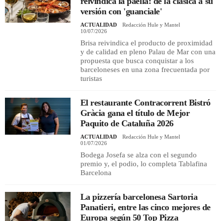
reivindica la paella: de la clásica a su
versión con 'guanciale'
ACTUALIDAD
Redacción Hule y Mantel
10/07/2026
Brisa reivindica el producto de proximidad
y de calidad en pleno Palau de Mar con una
propuesta que busca conquistar a los
barceloneses en una zona frecuentada por
turistas
El restaurante Contracorrent Bistró
Gràcia gana el título de Mejor
Paquito de Cataluña 2026
ACTUALIDAD
Redacción Hule y Mantel
01/07/2026
Bodega Josefa se alza con el segundo
premio y, el podio, lo completa Tablafina
Barcelona
La pizzería barcelonesa Sartoria
Panatieri, entre las cinco mejores de
Europa según 50 Top Pizza