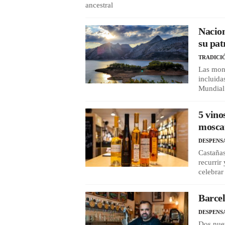
ancestral
Nacion
su pat
TRADICI
Las mont
incluida
Mundial
5 vino
moscat
DESPENS
Castañas
recurrir
celebrar
Barcel
DESPENS
Dos nue