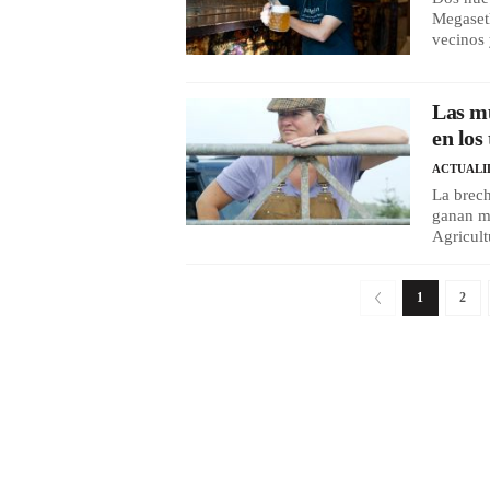
Megaseth
vecinos 
Las m
en los
ACTUALI
La brech
ganan má
Agricult
1
2