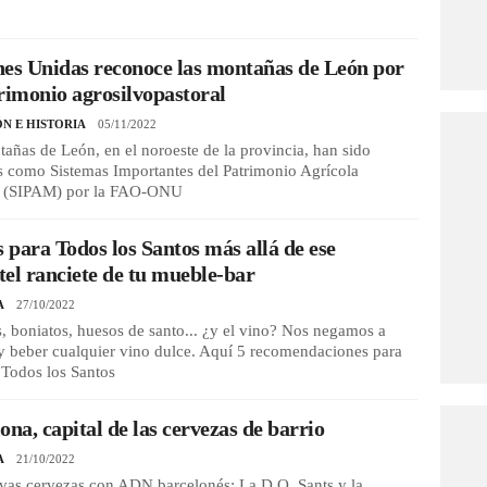
es Unidas reconoce las montañas de León por
rimonio agrosilvopastoral
ÓN E HISTORIA
05/11/2022
añas de León, en el noroeste de la provincia, han sido
s como Sistemas Importantes del Patrimonio Agrícola
 (SIPAM) por la FAO-ONU
s para Todos los Santos más allá de ese
el ranciete de tu mueble-bar
A
27/10/2022
, boniatos, huesos de santo... ¿y el vino? Nos negamos a
 y beber cualquier vino dulce. Aquí 5 recomendaciones para
 Todos los Santos
ona, capital de las cervezas de barrio
A
21/10/2022
vas cervezas con ADN barcelonés: La D.O. Sants y la