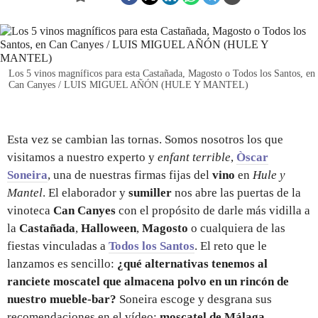
REGISTRO
INICIAR SESIÓN
Los 5 vinos magníficos para esta Castañada, Magosto o Todos los Santos, en
Can Canyes / LUIS MIGUEL AÑÓN (HULE Y MANTEL)
Esta vez se cambian las tornas. Somos nosotros los que
visitamos a nuestro experto y
enfant terrible
,
Òscar
Soneira
, una de nuestras firmas fijas del
vino
en
Hule y
Mantel
. El elaborador y
sumiller
nos abre las puertas de la
vinoteca
Can Canyes
con el propósito de darle más vidilla a
la
Castañada
,
Halloween
,
Magosto
o cualquiera de las
fiestas vinculadas a
Todos los Santos
. El reto que le
lanzamos es sencillo:
¿qué alternativas tenemos al
ranciete moscatel que almacena polvo en un rincón de
nuestro mueble-bar?
Soneira escoge y desgrana sus
recomendaciones en el vídeo:
moscatel de Málaga,