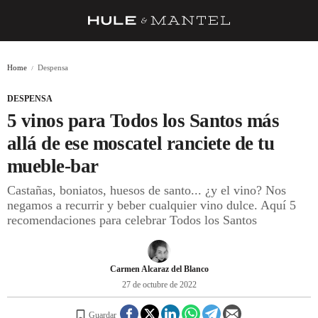
RECETAS
Home
Despensa
TRUCOS
DESPENSA
DESPENSA
5 vinos para Todos los Santos más
BARRAS Y ESTRELLAS
allá de ese moscatel ranciete de tu
mueble-bar
DÓNDE COMER
Castañas, boniatos, huesos de santo... ¿y el vino? Nos
ÍDOLOS DE MESAS
negamos a recurrir y beber cualquier vino dulce. Aquí 5
recomendaciones para celebrar Todos los Santos
CUADERNO DE VIAJE
TRADICIÓN
Carmen Alcaraz del Blanco
MENÚ DEL DÍA
27 de octubre de 2022
A CUCHILLO
Guardar