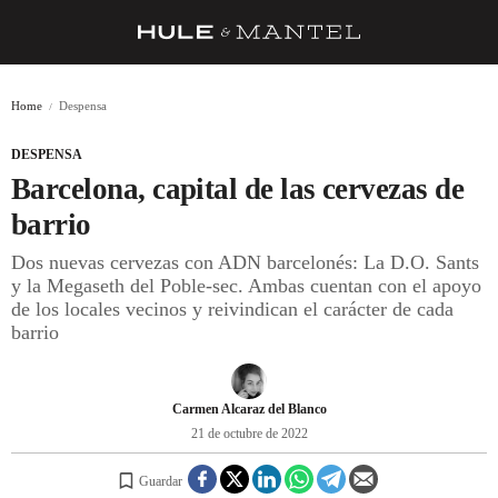
RECETAS
Home
Despensa
TRUCOS
DESPENSA
DESPENSA
Barcelona, capital de las cervezas de
BARRAS Y ESTRELLAS
barrio
Dos nuevas cervezas con ADN barcelonés: La D.O. Sants
DÓNDE COMER
y la Megaseth del Poble-sec. Ambas cuentan con el apoyo
ÍDOLOS DE MESAS
de los locales vecinos y reivindican el carácter de cada
barrio
CUADERNO DE VIAJE
TRADICIÓN
Carmen Alcaraz del Blanco
MENÚ DEL DÍA
21 de octubre de 2022
A CUCHILLO
Guardar