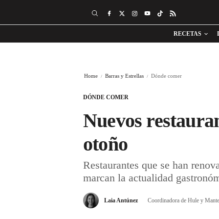
RECETAS
Home
Barras y Estrellas
Dónde comer
DÓNDE COMER
Nuevos restauran
otoño
Restaurantes que se han renovad
marcan la actualidad gastronóm
Laia Antúnez
Coordinadora de Hule y Mante