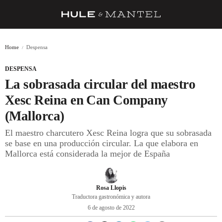
RECETAS
Home
Despensa
TRUCOS
DESPENSA
DESPENSA
La sobrasada circular del maestro
BARRAS Y ESTRELLAS
Xesc Reina en Can Company
(Mallorca)
DÓNDE COMER
El maestro charcutero Xesc Reina logra que su sobrasada
ÍDOLOS DE MESAS
se base en una producción circular. La que elabora en
Mallorca está considerada la mejor de España
CUADERNO DE VIAJE
TRADICIÓN
Rosa Llopis
MENÚ DEL DÍA
Traductora gastronómica y autora
6 de agosto de 2022
A CUCHILLO