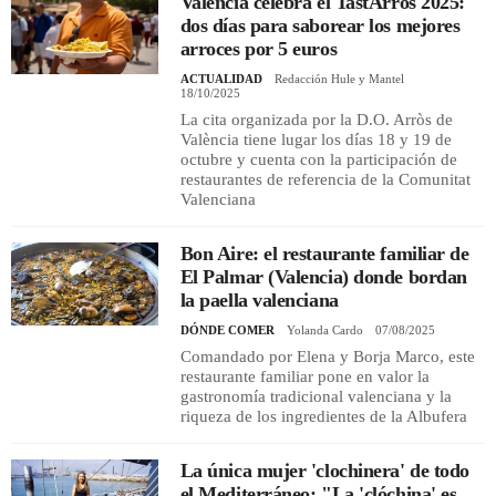
Valencia celebra el TastArròs 2025:
dos días para saborear los mejores
arroces por 5 euros
ACTUALIDAD
Redacción Hule y Mantel
18/10/2025
La cita organizada por la D.O. Arròs de
València tiene lugar los días 18 y 19 de
octubre y cuenta con la participación de
restaurantes de referencia de la Comunitat
Valenciana
Bon Aire: el restaurante familiar de
El Palmar (Valencia) donde bordan
la paella valenciana
DÓNDE COMER
Yolanda Cardo
07/08/2025
Comandado por Elena y Borja Marco, este
restaurante familiar pone en valor la
gastronomía tradicional valenciana y la
riqueza de los ingredientes de la Albufera
La única mujer 'clochinera' de todo
el Mediterráneo: "La 'clóchina' es