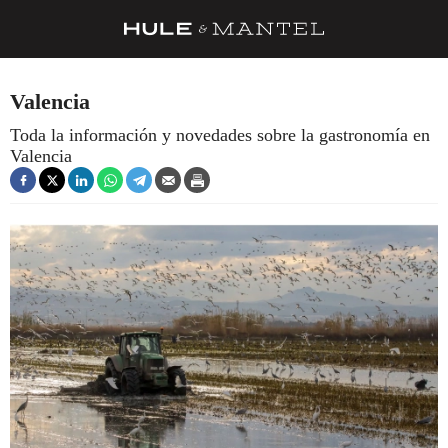
RECETAS
Valencia
TRUCOS
Toda la información y novedades sobre la gastronomía en
Valencia
DESPENSA
BARRAS Y ESTRELLAS
DÓNDE COMER
ÍDOLOS DE MESAS
CUADERNO DE VIAJE
TRADICIÓN
MENÚ DEL DÍA
A CUCHILLO