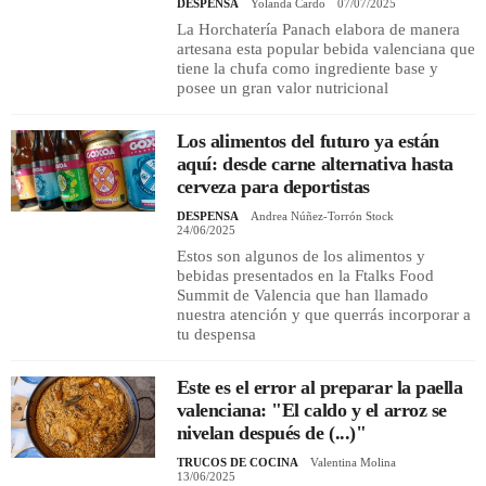
DESPENSA
Yolanda Cardo
07/07/2025
La Horchatería Panach elabora de manera
artesana esta popular bebida valenciana que
tiene la chufa como ingrediente base y
posee un gran valor nutricional
Los alimentos del futuro ya están
aquí: desde carne alternativa hasta
cerveza para deportistas
DESPENSA
Andrea Núñez-Torrón Stock
24/06/2025
Estos son algunos de los alimentos y
bebidas presentados en la Ftalks Food
Summit de Valencia que han llamado
nuestra atención y que querrás incorporar a
tu despensa
Este es el error al preparar la paella
valenciana: "El caldo y el arroz se
nivelan después de (...)"
TRUCOS DE COCINA
Valentina Molina
13/06/2025