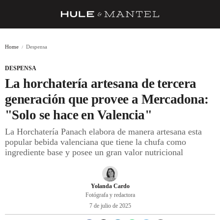
RECETAS
Home
Despensa
TRUCOS
DESPENSA
DESPENSA
La horchatería artesana de tercera
BARRAS Y ESTRELLAS
generación que provee a Mercadona:
"Solo se hace en Valencia"
DÓNDE COMER
La Horchatería Panach elabora de manera artesana esta
ÍDOLOS DE MESAS
popular bebida valenciana que tiene la chufa como
ingrediente base y posee un gran valor nutricional
CUADERNO DE VIAJE
TRADICIÓN
Yolanda Cardo
MENÚ DEL DÍA
Fotógrafa y redactora
7 de julio de 2025
A CUCHILLO