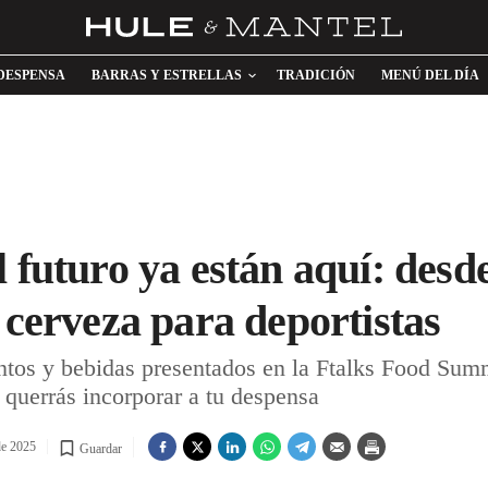
DESPENSA
BARRAS Y ESTRELLAS
TRADICIÓN
MENÚ DEL DÍA
 futuro ya están aquí: desd
 cerveza para deportistas
ntos y bebidas presentados en la Ftalks Food Sum
 querrás incorporar a tu despensa
de 2025
Guardar