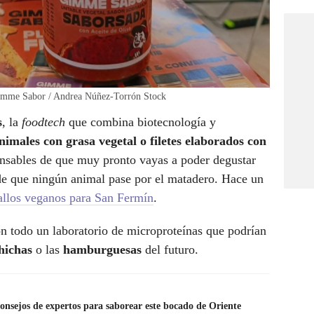
 Gimme Sabor / Andrea Núñez-Torrón Stock
s
, la
foodtech
que combina biotecnología y
nimales con grasa vegetal o filetes elaborados con
ponsables de que muy pronto vayas a poder degustar
 de que ningún animal pase por el matadero. Hace un
allos veganos para San Fermín
.
n todo un laboratorio de microproteínas que podrían
chichas
o las
hamburguesas
del futuro.
consejos de expertos para saborear este bocado de Oriente