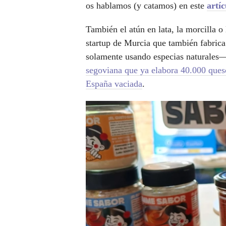
os hablamos (y catamos) en este
artíc
También el atún en lata, la morcilla o
startup de Murcia que también fabrica
solamente usando especias naturales—
segoviana que ya elabora 40.000 ques
España vaciada
.