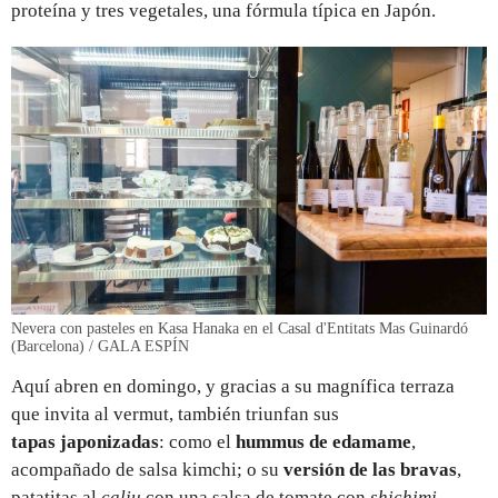
proteína y tres vegetales, una fórmula típica en Japón.
Nevera con pasteles en Kasa Hanaka en el Casal d'Entitats Mas Guinardó
(Barcelona) / GALA ESPÍN
Aquí abren en domingo, y gracias a su magnífica terraza
que invita al vermut, también triunfan sus
tapas japonizadas
: como el
hummus de edamame
,
acompañado de salsa kimchi; o su
versión de las bravas
,
patatitas al
caliu
con una salsa de tomate con
shichimi