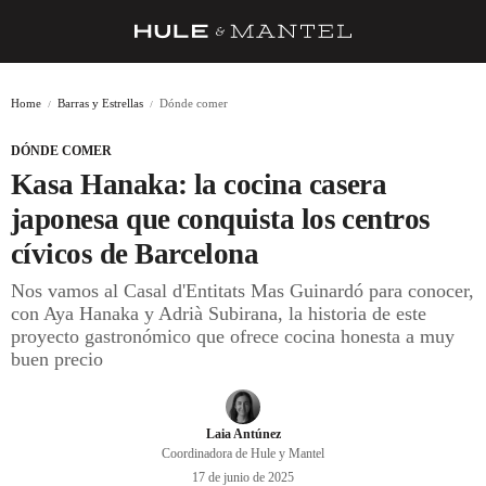
RECETAS
Home
Barras y Estrellas
Dónde comer
TRUCOS
DÓNDE COMER
DESPENSA
Kasa Hanaka: la cocina casera
BARRAS Y ESTRELLAS
japonesa que conquista los centros
cívicos de Barcelona
DÓNDE COMER
Nos vamos al Casal d'Entitats Mas Guinardó para conocer,
ÍDOLOS DE MESAS
con Aya Hanaka y Adrià Subirana, la historia de este
proyecto gastronómico que ofrece cocina honesta a muy
CUADERNO DE VIAJE
buen precio
TRADICIÓN
MENÚ DEL DÍA
Laia Antúnez
Coordinadora de Hule y Mantel
A CUCHILLO
17 de junio de 2025