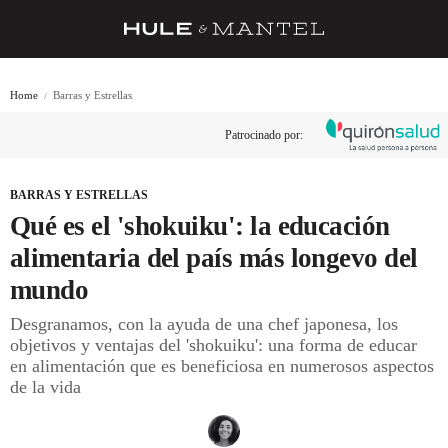
RECETAS
Home
Barras y Estrellas
TRUCOS
Patrocinado por:
DESPENSA
BARRAS Y ESTRELLAS
BARRAS Y ESTRELLAS
Qué es el 'shokuiku': la educación
DÓNDE COMER
alimentaria del país más longevo del
ÍDOLOS DE MESAS
mundo
CUADERNO DE VIAJE
Desgranamos, con la ayuda de una chef japonesa, los
objetivos y ventajas del 'shokuiku': una forma de educar
TRADICIÓN
en alimentación que es beneficiosa en numerosos aspectos
de la vida
MENÚ DEL DÍA
A CUCHILLO