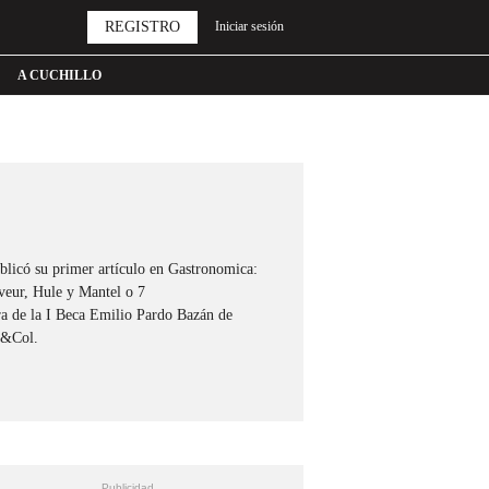
REGISTRO
Iniciar sesión
A CUCHILLO
licó su primer artículo en Gastronomica:
veur, Hule y Mantel o 7
a de la I Beca Emilio Pardo Bazán de
ol&Col.