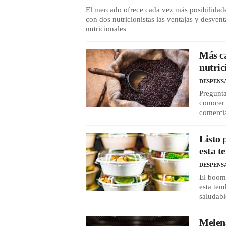
El mercado ofrece cada vez más posibilidade
con dos nutricionistas las ventajas y desvent
nutricionales
Más c
nutric
DESPENS
Pregunta
conocer 
comerci
Listo 
esta t
DESPENS
El boom 
esta ten
saludabl
Melena