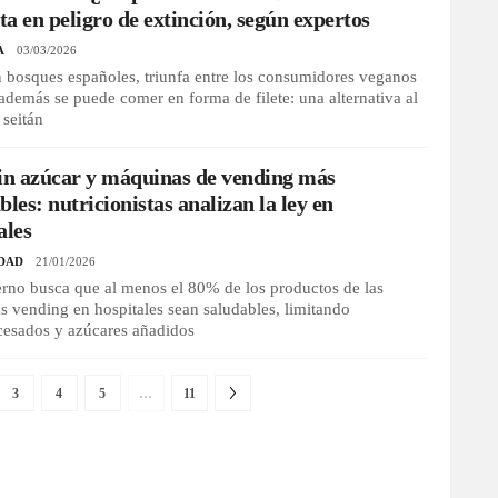
eta en peligro de extinción, según expertos
A
03/03/2026
 bosques españoles, triunfa entre los consumidores veganos
además se puede comer en forma de filete: una alternativa al
 seitán
in azúcar y máquinas de vending más
bles: nutricionistas analizan la ley en
ales
DAD
21/01/2026
rno busca que al menos el 80% de los productos de las
 vending en hospitales sean saludables, limitando
cesados y azúcares añadidos
3
4
5
…
11