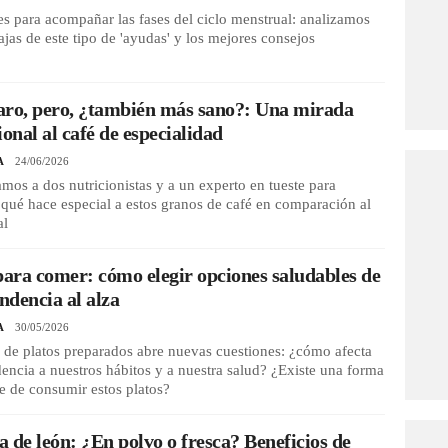
s para acompañar las fases del ciclo menstrual: analizamos
ajas de este tipo de 'ayudas' y los mejores consejos
aro, pero, ¿también más sano?: Una mirada
ional al café de especialidad
A
24/06/2026
mos a dos nutricionistas y a un experto en tueste para
qué hace especial a estos granos de café en comparación al
al
para comer: cómo elegir opciones saludables de
endencia al alza
A
30/05/2026
de platos preparados abre nuevas cuestiones: ¿cómo afecta
dencia a nuestros hábitos y a nuestra salud? ¿Existe una forma
e de consumir estos platos?
 de león: ¿En polvo o fresca? Beneficios de