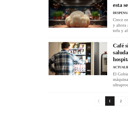
esta s
DESPENS
Crece en
y ahora 
tofu y al
Café s
saluda
hospit
ACTUALI
El Gobie
máquinas
ultrapro
1
2