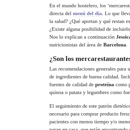
En el mundo hostelero, los ‘mercares
directa del
menú del día
. Lo que llev
la salud? ¿Qué aportan y qué restan es
¿Existe alguna posibilidad de incluirl
Nos lo explican a continuación
Jessic
nutricionistas del área de
Barcelona
.
¿Son los mercarestaurante
Las recomendaciones generales para un
de ingredientes de buena calidad. Incl
fuentes de calidad de
proteína
como po
quinoa o patata y legumbres como fue
El seguimiento de este patrón dietétic
necesario para comprar producto fresc
pacientes con menos tiempo y/o menos
paran en casa, que están encontrando 