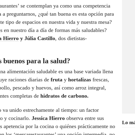
taurantes’ se contemplan ya como una competencia
a a preguntarnos, ¿qué tan buena es esta opción para
te tipo de espacios en nuestra vida y nuestra mesa?
os en nuestro día a día de formas más saludables?
a Hierro
y Júlia Castillo
, dos dietistas-
s buenos para la salud?
a alimentación saludable es una base variada llena
uye raciones diarias de
fruta
y
hortalizas
frescas,
llo, pescado y huevos, así como arroz integral,
ntes completas de
hidratos de carbono.
o va unido estrechamente al tiempo: un factor
o y cocinarlo.
Jessica Hierro
observa entre sus
Lo má
 apetencia por la cocina o quiénes prácticamente no
en los ‘mercarestaurantes’ una opción intermedia, no