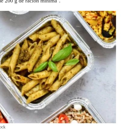
ue 200 g de ración mínima".
tock