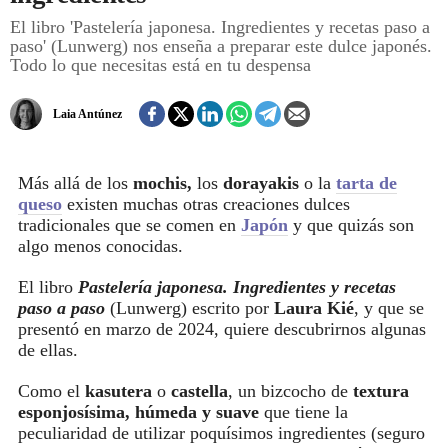
El libro 'Pastelería japonesa. Ingredientes y recetas paso a
paso' (Lunwerg) nos enseña a preparar este dulce japonés.
REGISTRO
Todo lo que necesitas está en tu despensa
INICIAR SESIÓN
Laia Antúnez
Más allá de los
mochis,
los
dorayakis
o la
tarta de
queso
existen muchas otras creaciones dulces
tradicionales que se comen en
Japón
y que quizás son
algo menos conocidas.
El libro
Pastelería japonesa. Ingredientes y recetas
paso a paso
(Lunwerg) escrito por
Laura Kié
, y que se
presentó en marzo de 2024, quiere descubrirnos algunas
de ellas.
Como el
kasutera
o
castella
, un bizcocho de
textura
esponjosísima, húmeda y suave
que tiene la
peculiaridad de utilizar poquísimos ingredientes (seguro