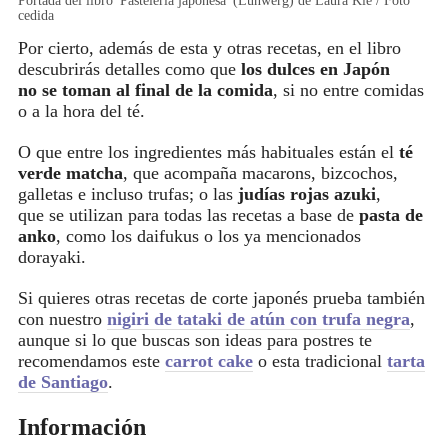
Portada del libro 'Pastelería japonesa' (Lunwerg) de Laura Kié / Foto
cedida
Por cierto, además de esta y otras recetas, en el libro
descubrirás detalles como que
los dulces en Japón
no se toman al final de la comida
, si no entre comidas
o a la hora del té.
O que entre los ingredientes más habituales están el
té
verde matcha
, que acompaña macarons, bizcochos,
galletas e incluso trufas; o las
judías rojas azuki
,
que
se utilizan para todas las recetas a base de
pasta de
anko
, como los daifukus o los ya mencionados
dorayaki.
Si quieres otras recetas de corte japonés prueba también
con nuestro
nigiri de tataki de atún con trufa negra
,
aunque si lo que buscas son ideas para postres te
recomendamos este
carrot cake
o esta tradicional
tarta
de Santiago
.
Información