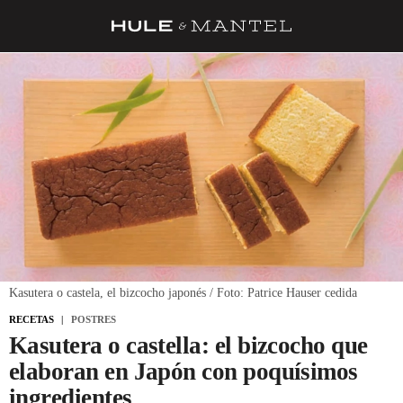
RECETAS
TRUCOS
DESPENSA
BARRAS Y ESTRELLAS
DÓNDE COMER
ÍDOLOS DE MESAS
CUADERNO DE VIAJE
Kasutera o castela, el bizcocho japonés / Foto: Patrice Hauser cedida
TRADICIÓN
RECETAS
POSTRES
Kasutera o castella: el bizcocho que
MENÚ DEL DÍA
elaboran en Japón con poquísimos
A CUCHILLO
ingredientes