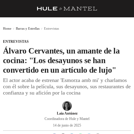
RECETAS
Home
Barras y Estrellas
Entrevistas
TRUCOS
ENTREVISTAS
DESPENSA
Álvaro Cervantes, un amante de la
BARRAS Y ESTRELLAS
cocina: "Los desayunos se han
convertido en un artículo de lujo"
DÓNDE COMER
El actor acaba de estrenar 'Esmorza amb mi' y charlamos
ÍDOLOS DE MESAS
con él sobre la película, sus desayunos, sus restaurantes de
confianza y su afición por la cocina
CUADERNO DE VIAJE
TRADICIÓN
Laia Antúnez
MENÚ DEL DÍA
Coordinadora de Hule y Mantel
14 de junio de 2025
A CUCHILLO