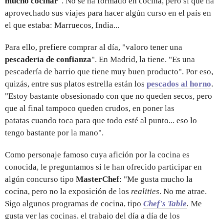
mucho cocinar
". No se ha formado en cocina, pero sí que ha
aprovechado sus viajes para hacer algún curso en el país en
el que estaba: Marruecos, India...
Para ello, prefiere comprar al día, "valoro tener una
pescadería de confianza
". En Madrid, la tiene. "Es una
pescadería de barrio que tiene muy buen producto". Por eso,
quizás, entre sus platos estrella están los
pescados al horno
.
"Estoy bastante obsesionado con que no queden secos, pero
que al final tampoco queden crudos, en poner las
patatas cuando toca para que todo esté al punto... eso lo
tengo bastante por la mano".
Como personaje famoso cuya afición por la cocina es
conocida, le preguntamos si le han ofrecido participar en
algún concurso tipo
MasterChef
: "Me gusta mucho la
cocina, pero no la exposición de los
realities
. No me atrae.
Sigo algunos programas de cocina, tipo
Chef's Table
.
Me
gusta ver las cocinas, el trabajo del día a día de los