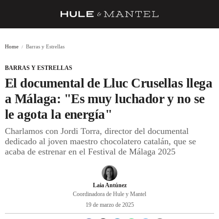
RECETAS
Home
Barras y Estrellas
TRUCOS
BARRAS Y ESTRELLAS
DESPENSA
El documental de Lluc Crusellas llega
BARRAS Y ESTRELLAS
a Málaga: "Es muy luchador y no se
le agota la energía"
DÓNDE COMER
Charlamos con Jordi Torra, director del documental
ÍDOLOS DE MESAS
dedicado al joven maestro chocolatero catalán, que se
acaba de estrenar en el Festival de Málaga 2025
CUADERNO DE VIAJE
TRADICIÓN
Laia Antúnez
MENÚ DEL DÍA
Coordinadora de Hule y Mantel
19 de marzo de 2025
A CUCHILLO