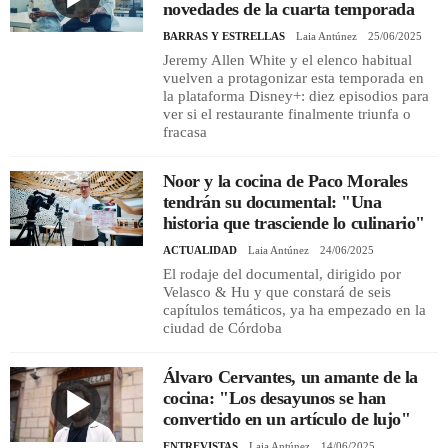
novedades de la cuarta temporada
BARRAS Y ESTRELLAS
Laia Antúnez
25/06/2025
Jeremy Allen White y el elenco habitual
vuelven a protagonizar esta temporada en
la plataforma Disney+: diez episodios para
ver si el restaurante finalmente triunfa o
fracasa
Noor y la cocina de Paco Morales
tendrán su documental: "Una
historia que trasciende lo culinario"
ACTUALIDAD
Laia Antúnez
24/06/2025
El rodaje del documental, dirigido por
Velasco & Hu y que constará de seis
capítulos temáticos, ya ha empezado en la
ciudad de Córdoba
Álvaro Cervantes, un amante de la
cocina: "Los desayunos se han
convertido en un artículo de lujo"
ENTREVISTAS
Laia Antúnez
14/06/2025