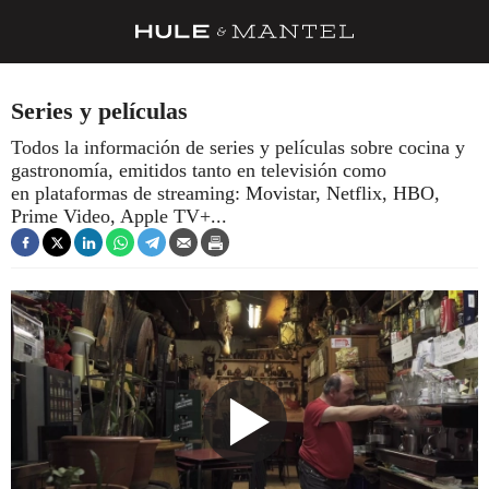
RECETAS
Series y películas
TRUCOS
Todos la información de series y películas sobre cocina y
gastronomía, emitidos tanto en televisión como
DESPENSA
en plataformas de streaming: Movistar, Netflix, HBO,
BARRAS Y ESTRELLAS
Prime Video, Apple TV+...
DÓNDE COMER
ÍDOLOS DE MESAS
CUADERNO DE VIAJE
TRADICIÓN
MENÚ DEL DÍA
A CUCHILLO