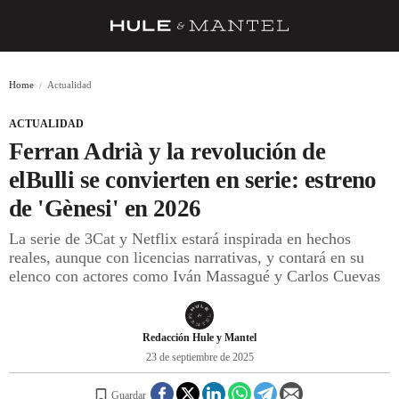
RECETAS
Home
Actualidad
TRUCOS
ACTUALIDAD
DESPENSA
Ferran Adrià y la revolución de
BARRAS Y ESTRELLAS
elBulli se convierten en serie: estreno
de 'Gènesi' en 2026
DÓNDE COMER
La serie de 3Cat y Netflix estará inspirada en hechos
ÍDOLOS DE MESAS
reales, aunque con licencias narrativas, y contará en su
elenco con actores como Iván Massagué y Carlos Cuevas
CUADERNO DE VIAJE
TRADICIÓN
Redacción Hule y Mantel
MENÚ DEL DÍA
23 de septiembre de 2025
A CUCHILLO
Guardar