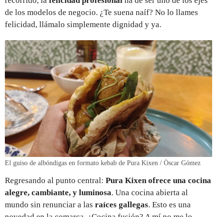
recorrido, la
felicidad profesional
ha de ser uno de los ejes
de los modelos de negocio. ¿Te suena naíf? No lo llames
felicidad, llámalo simplemente dignidad y ya.
El guiso de albóndigas en formato kebab de Pura Kixen / Òscar Gómez
Regresando al punto central:
Pura Kixen ofrece una cocina
alegre, cambiante, y luminosa
. Una cocina abierta al
mundo sin renunciar a las
raíces gallegas
. Esto es una
novedad en la comarca. ¿Cocina fusión? A mí no me lo