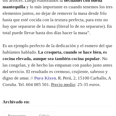
los arroces. Luego elaboramos la
bechamel con buena
mantequilla
y lo más importante es cuando tenemos los tres
elementos juntos, no dejar de remover la masa desde frío
hasta que esté cocida con la textura perfecta, para esto no
hay que separarse de la masa (literal lo de no separarse). En
total puede llevar hasta dos días hacer la masa”.
Es un ejemplo perfecto de la dedicación y el esmero del que
habíamos hablado.
La croqueta, cuando se hace bien, es
cocina elevada, aunque sea también cocina popular
. No
las congelan, y de hecho las empanan con panko justo antes
del servicio. El resultado es cremoso, crujiente, sabroso y
digno de amar. //
Pura Kixen
. R. Perú, 2, 15100 Carballo, A
Coruña. Tel. 604 085 501.
Precio medio
: 25-35 euros.
Archivado en:
Restaurantes
Galicia