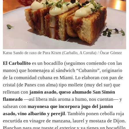
Katsu Sando de raxo de Pura Kixen (Carballo, A Coruña) / Òscar Gómez
El Carballito
es un bocadillo (seguimos comiendo con las
manos) que homenajea al sándwich “Cubanito”, originario
de la comunidad cubana en Miami. Lo elaboran con pan de
cristal (de Panes con alma) tipo mollete (muy del sur) que
rellenan con
jamón asado, queso ahumado San Simón
flameado
—así libera más aroma a humo, nos cuentan— y
salsean con
mayonesa que incorpora jugo del jamón
asado, vino albariño y perejil
. También ponen cebolla roja
encurtida en vinagre de manzana, laurel y mostaza de Dijon.
Planchan para que tueste el exterior y ya tienes un bocadillo