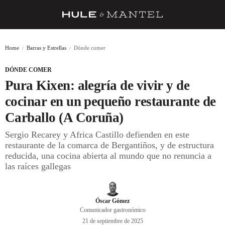
RECETAS
Home
Barras y Estrellas
Dónde comer
TRUCOS
DÓNDE COMER
DESPENSA
Pura Kixen: alegría de vivir y de
BARRAS Y ESTRELLAS
cocinar en un pequeño restaurante de
Carballo (A Coruña)
DÓNDE COMER
Sergio Recarey y Africa Castillo defienden en este
ÍDOLOS DE MESAS
restaurante de la comarca de Bergantiños, y de estructura
reducida, una cocina abierta al mundo que no renuncia a
CUADERNO DE VIAJE
las raíces gallegas
TRADICIÓN
MENÚ DEL DÍA
Óscar Gómez
Comunicador gastronómico
A CUCHILLO
21 de septiembre de 2025