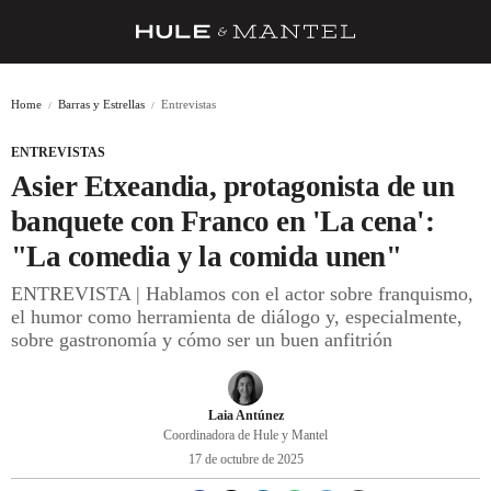
RECETAS
Home
Barras y Estrellas
Entrevistas
TRUCOS
ENTREVISTAS
DESPENSA
Asier Etxeandia, protagonista de un
BARRAS Y ESTRELLAS
banquete con Franco en 'La cena':
"La comedia y la comida unen"
DÓNDE COMER
ENTREVISTA | Hablamos con el actor sobre franquismo,
ÍDOLOS DE MESAS
el humor como herramienta de diálogo y, especialmente,
sobre gastronomía y cómo ser un buen anfitrión
CUADERNO DE VIAJE
TRADICIÓN
Laia Antúnez
MENÚ DEL DÍA
Coordinadora de Hule y Mantel
17 de octubre de 2025
A CUCHILLO