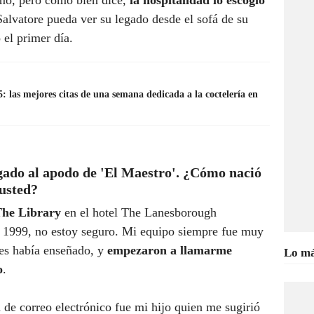
smo, pero como bien dice,
la hospitalidad lo escogió
Salvatore pueda ver su legado desde el sofá de su
 el primer día.
 las mejores citas de una semana dedicada a la coctelería en
gado al apodo de 'El Maestro'. ¿Cómo nació
 usted?
he Library
en el hotel The Lanesborough
de 1999, no estoy seguro. Mi equipo siempre fue muy
les había enseñado, y
empezaron a llamarme
Lo má
o
.
de correo electrónico fue mi hijo quien me sugirió