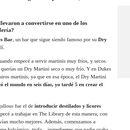
llevaron a convertirse en uno de los
lería?
s Bar
, un bar que sigue siendo famoso por su
Dry
lí.
uando empecé a servir martinis muy fríos, y secos.
 querías un Dry Martini seco o muy frío. Y en Dukes
ros martinis, ya que en esa época, el Dry Martini
eó el mundo en seis días, yo tardé 5 en crear el
ulloso fue el de
introducir destilados y licores
pecé a trabajar en The Library de esta manera, con
volvían mucho mejores. Además, comenzamos a
gre balsámico, trufa... ingredientes que nadie usaba