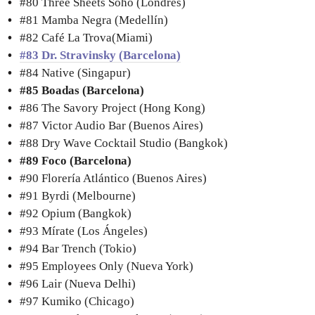
#80 Three Sheets Soho (Londres)
#81 Mamba Negra (Medellín)
#82 Café La Trova(Miami)
#83 Dr. Stravinsky (Barcelona)
#84 Native (Singapur)
#85 Boadas (Barcelona)
#86 The Savory Project (Hong Kong)
#87 Victor Audio Bar (Buenos Aires)
#88 Dry Wave Cocktail Studio (Bangkok)
#89 Foco (Barcelona)
#90 Florería Atlántico (Buenos Aires)
#91 Byrdi (Melbourne)
#92 Opium (Bangkok)
#93 Mírate (Los Ángeles)
#94 Bar Trench (Tokio)
#95 Employees Only (Nueva York)
#96 Lair (Nueva Delhi)
#97 Kumiko (Chicago)