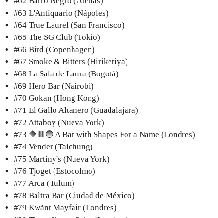
#62 Barro Negro (Atenas)
#63 L'Antiquario (Nápoles)
#64 True Laurel (San Francisco)
#65 The SG Club (Tokio)
#66 Bird (Copenhagen)
#67 Smoke & Bitters (Hiriketiya)
#68 La Sala de Laura (Bogotá)
#69 Hero Bar (Nairobi)
#70 Gokan (Hong Kong)
#71 El Gallo Altanero (Guadalajara)
#72 Attaboy (Nueva York)
#73 🔶🟥🔵 A Bar with Shapes For a Name (Londres)
#74 Vender (Taichung)
#75 Martiny's (Nueva York)
#76 Tjoget (Estocolmo)
#77 Arca (Tulum)
#78 Baltra Bar (Ciudad de México)
#79 Kwãnt Mayfair (Londres)