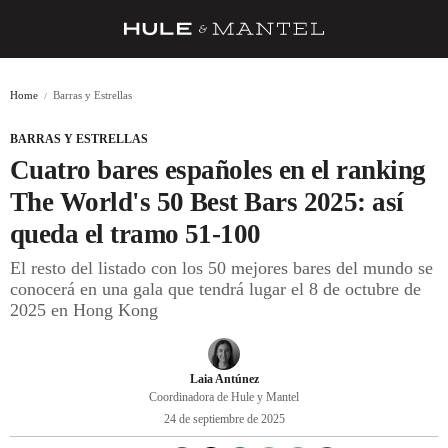
RECETAS
Home
Barras y Estrellas
TRUCOS
BARRAS Y ESTRELLAS
DESPENSA
Cuatro bares españoles en el ranking
BARRAS Y ESTRELLAS
The World's 50 Best Bars 2025: así
queda el tramo 51-100
DÓNDE COMER
El resto del listado con los 50 mejores bares del mundo se
ÍDOLOS DE MESAS
conocerá en una gala que tendrá lugar el 8 de octubre de
2025 en Hong Kong
CUADERNO DE VIAJE
TRADICIÓN
Laia Antúnez
MENÚ DEL DÍA
Coordinadora de Hule y Mantel
24 de septiembre de 2025
A CUCHILLO