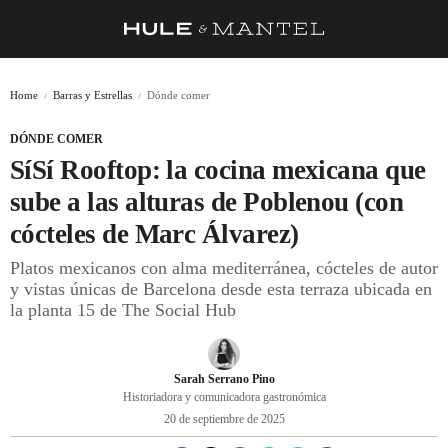
RECETAS
Home
Barras y Estrellas
Dónde comer
TRUCOS
DÓNDE COMER
DESPENSA
SíSí Rooftop: la cocina mexicana que
BARRAS Y ESTRELLAS
sube a las alturas de Poblenou (con
cócteles de Marc Álvarez)
DÓNDE COMER
Platos mexicanos con alma mediterránea, cócteles de autor
ÍDOLOS DE MESAS
y vistas únicas de Barcelona desde esta terraza ubicada en
la planta 15 de The Social Hub
CUADERNO DE VIAJE
TRADICIÓN
Sarah Serrano Pino
MENÚ DEL DÍA
Historiadora y comunicadora gastronómica
20 de septiembre de 2025
A CUCHILLO