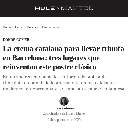
RECETAS
Home
Barras y Estrellas
Dónde comer
TRUCOS
DÓNDE COMER
DESPENSA
La crema catalana para llevar triunfa
BARRAS Y ESTRELLAS
en Barcelona: tres lugares que
reinventan este postre clásico
DÓNDE COMER
En tarrina recién quemada, en forma de tableta de
ÍDOLOS DE MESAS
chocolate o como helado artesano, la crema catalana se
moderniza en Barcelona y se come sin sentarse en la mesa
CUADERNO DE VIAJE
TRADICIÓN
Laia Antúnez
MENÚ DEL DÍA
Coordinadora de Hule y Mantel
6 de septiembre de 2025
A CUCHILLO