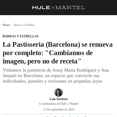
RECETAS
Home
Barras y Estrellas
TRUCOS
BARRAS Y ESTRELLAS
DESPENSA
La Pastisseria (Barcelona) se renueva
BARRAS Y ESTRELLAS
por completo: "Cambiamos de
imagen, pero no de receta"
DÓNDE COMER
Visitamos la pastelería de Josep Maria Rodríguez y Ana
ÍDOLOS DE MESAS
Jarquín en Barcelona: un espacio que convierte sus
individuales, pasteles y croissants en pequeñas joyas
CUADERNO DE VIAJE
TRADICIÓN
Laia Antúnez
MENÚ DEL DÍA
Coordinadora de Hule y Mantel
13 de septiembre de 2024
A CUCHILLO