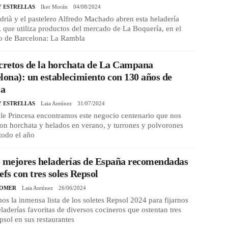
Y ESTRELLAS
Iker Morán
04/08/2024
drià y el pastelero Alfredo Machado abren esta heladería
, que utiliza productos del mercado de La Boquería, en el
ro de Barcelona: La Rambla
cretos de la horchata de La Campana
lona): un establecimiento con 130 años de
ia
Y ESTRELLAS
Laia Antúnez
31/07/2024
lle Princesa encontramos este negocio centenario que nos
con horchata y helados en verano, y turrones y polvorones
todo el año
5 mejores heladerías de España recomendadas
efs con tres soles Repsol
COMER
Laia Antúnez
26/06/2024
s la inmensa lista de los soletes Repsol 2024 para fijarnos
eladerías favoritas de diversos cocineros que ostentan tres
psol en sus restaurantes