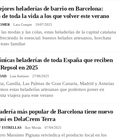
jores heladerías de barrio en Barcelona:
s de toda la vida a los que volver este verano
COMER
Lara Compte
19/07/2025
 las modas y las colas, estas heladerías de la capital catalana
freciendo lo esencial: buenos helados artesanos, horchata
 trato familiar
únicas heladerías de toda España que reciben
 Repsol en 2025
DAD
Laia Antúnez
27/06/2025
ia, Gandía, Las Palmas de Gran Canaria, Madrid y Asturias
amos estas heladerías artesanas que podemos poner en
ruta viajera para este verano
adería más popular de Barcelona tiene nuevo
 así es DelaCrem Terra
Y ESTRELLAS
Iker Morán
07/04/2025
ero Massimo Pignata reivindica el producto local en los