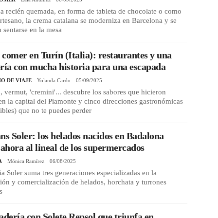
na recién quemada, en forma de tableta de chocolate o como
rtesano, la crema catalana se moderniza en Barcelona y se
 sentarse en la mesa
comer en Turín (Italia): restaurantes y una
ría con mucha historia para una escapada
O DE VIAJE
Yolanda Cardo
05/09/2025
i', vermut, 'cremini'... descubre los sabores que hicieron
 en la capital del Piamonte y cinco direcciones gastronómicas
ibles) que no te puedes perder
ns Soler: los helados nacidos en Badalona
 ahora al lineal de los supermercados
A
Mónica Ramírez
06/08/2025
ia Soler suma tres generaciones especializadas en la
ión y comercialización de helados, horchata y turrones
s
adería con Solete Repsol que triunfa en