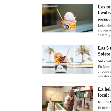
Las me
locale
DÓNDE 
Lejos de
siguen o
casera y
Las 5 
Solete
ACTUALI
En Murc
encontr
nuestra 
La hel
local:
BARRAS 
El helad