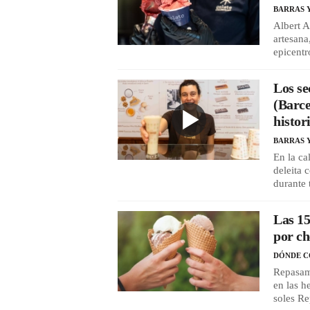
BARRAS 
Albert A
artesana
epicent
Los se
(Barce
histor
BARRAS 
En la ca
deleita 
durante 
Las 1
por ch
DÓNDE 
Repasamo
en las h
soles Re