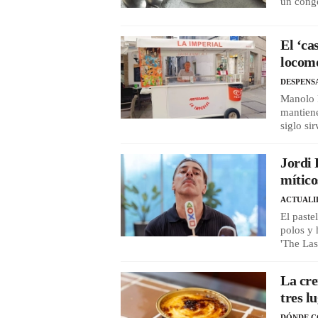
un conge
El ‘ca
locomo
DESPENS
Manolo P
mantiene
siglo si
Jordi 
mítico
ACTUALI
El paste
polos y 
'The Las
La cre
tres l
DÓNDE 