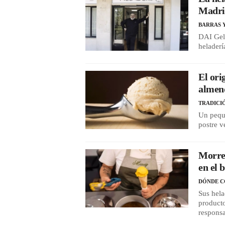
Madrid
BARRAS 
DAI Gela
heladerí
El ori
almend
TRADICI
Un peque
postre v
Morrei
en el 
DÓNDE 
Sus hela
producto
respons