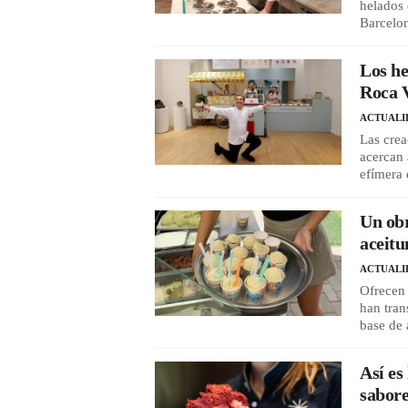
helados 
Barcelo
Los he
Roca V
ACTUALI
Las cre
acercan 
efímera 
Un obr
aceitu
ACTUALI
Ofrecen 
han tran
base de 
Así es
sabore