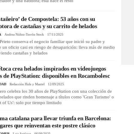
lador y una batidora; esta hace el resto
stañeiro’ de Compostela: 53 años con su
tora de castañas y su carrito de helados
A
Andrea Núñez-Torrón Stock
17/11/2025
rieto conserva el negocio familiar que inició su padre y
 un oficio casi en riesgo de desaparición: lleva más de medio
rviendo castañas y helados
Roca crea helados inspirados en videojuegos
s de PlayStation: disponibles en Rocambolesc
DAD
Redacción Hule y Mantel
12/09/2025
lero celebra los 30 años de PlayStation con una colección de
helados que rinden homenaje a títulos como 'Gran Turismo' o
t of Us': solo por tiempo limitado
ma catalana para llevar triunfa en Barcelona:
ugares que reinventan este postre clásico
COMER
Laia Antúnez
06/09/2025