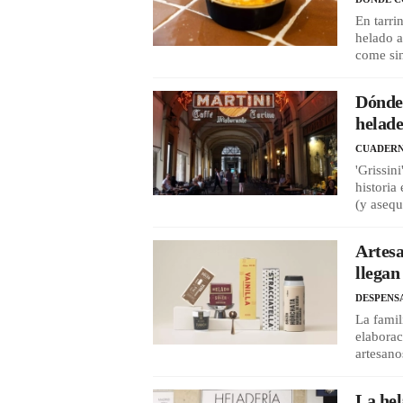
En tarri
helado a
come sin
Dónde 
helade
CUADERN
'Grissin
historia
(y asequ
Artesa
llegan
DESPENS
La famil
elaborac
artesano
La hel