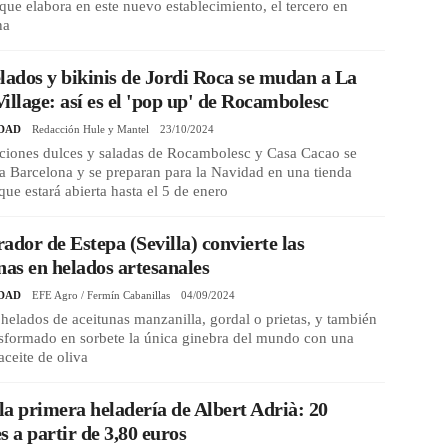
que elabora en este nuevo establecimiento, el tercero en
na
lados y bikinis de Jordi Roca se mudan a La
illage: así es el 'pop up' de Rocambolesc
DAD
Redacción Hule y Mantel
23/10/2024
aciones dulces y saladas de Rocambolesc y Casa Cacao se
a Barcelona y se preparan para la Navidad en una tienda
que estará abierta hasta el 5 de enero
ador de Estepa (Sevilla) convierte las
nas en helados artesanales
DAD
EFE Agro / Fermín Cabanillas
04/09/2024
helados de aceitunas manzanilla, gordal o prietas, y también
sformado en sorbete la única ginebra del mundo con una
aceite de oliva
 la primera heladería de Albert Adrià: 20
s a partir de 3,80 euros