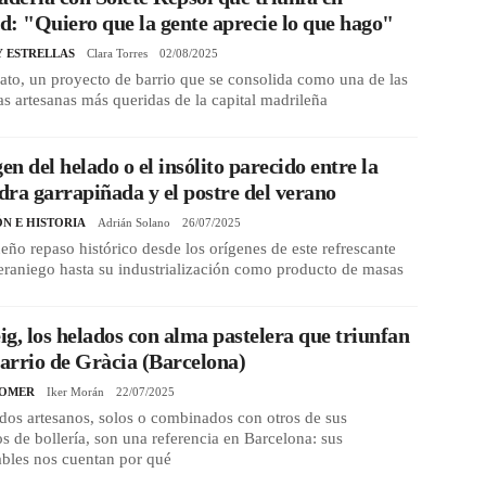
: "Quiero que la gente aprecie lo que hago"
Y ESTRELLAS
Clara Torres
02/08/2025
to, un proyecto de barrio que se consolida como una de las
as artesanas más queridas de la capital madrileña
gen del helado o el insólito parecido entre la
ra garrapiñada y el postre del verano
ÓN E HISTORIA
Adrián Solano
26/07/2025
ño repaso histórico desde los orígenes de este refrescante
eraniego hasta su industrialización como producto de masas
g, los helados con alma pastelera que triunfan
barrio de Gràcia (Barcelona)
COMER
Iker Morán
22/07/2025
dos artesanos, solos o combinados con otros de sus
s de bollería, son una referencia en Barcelona: sus
ables nos cuentan por qué