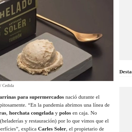
Desta
 / Cedida
tarrinas para supermercados
nació durante el
epitosamente. “En la pandemia abrimos una línea de
ras
,
horchata congelada
y
polos
en caja. No
(heladerías y restauración) por lo que vimos que el
erfícies”, explica
Carles Soler
, el propietario de