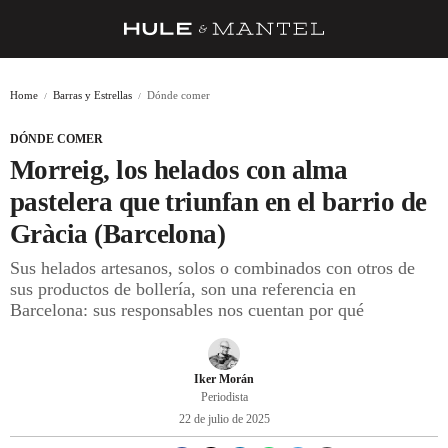
RECETAS
Home
Barras y Estrellas
Dónde comer
TRUCOS
DÓNDE COMER
DESPENSA
Morreig, los helados con alma
BARRAS Y ESTRELLAS
pastelera que triunfan en el barrio de
Gràcia (Barcelona)
DÓNDE COMER
Sus helados artesanos, solos o combinados con otros de
ÍDOLOS DE MESAS
sus productos de bollería, son una referencia en
Barcelona: sus responsables nos cuentan por qué
CUADERNO DE VIAJE
TRADICIÓN
Iker Morán
MENÚ DEL DÍA
Periodista
22 de julio de 2025
A CUCHILLO