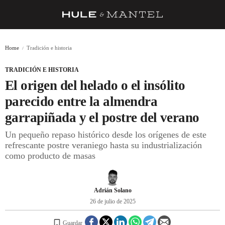
RECETAS
Home
Tradición e historia
TRUCOS
TRADICIÓN E HISTORIA
DESPENSA
El origen del helado o el insólito
BARRAS Y ESTRELLAS
parecido entre la almendra
garrapiñada y el postre del verano
DÓNDE COMER
Un pequeño repaso histórico desde los orígenes de este
ÍDOLOS DE MESAS
refrescante postre veraniego hasta su industrialización
como producto de masas
CUADERNO DE VIAJE
TRADICIÓN
Adrián Solano
MENÚ DEL DÍA
26 de julio de 2025
A CUCHILLO
Guardar