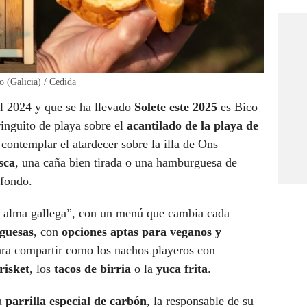
o (Galicia) / Cedida
ol 2024 y que se ha llevado
Solete este 2025
es Bico
ringuito de playa sobre el
acantilado de la playa de
 contemplar el atardecer sobre la illa de Ons
sca
, una caña bien tirada o una hamburguesa de
 fondo.
y alma gallega”, con un menú que cambia cada
guesas
, con
opciones aptas para veganos y
ara compartir como los nachos playeros con
risket
, los
tacos de birria
o la
yuca frita
.
a
parrilla especial de carbón
, la responsable de su