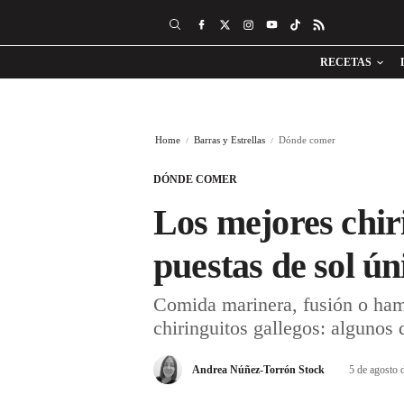
RECETAS
Home
Barras y Estrellas
Dónde comer
DÓNDE COMER
Los mejores chir
puestas de sol ún
Comida marinera, fusión o ham
chiringuitos gallegos: algunos 
Andrea Núñez-Torrón Stock
5 de agosto 