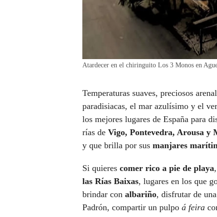
Atardecer en el chiringuito Los 3 Monos en Ague
Temperaturas suaves, preciosos arenale
paradisiacas, el mar azulísimo y el v
los mejores lugares de España para di
rías de
Vigo, Pontevedra, Arousa y
y que brilla por sus
manjares maríti
Si quieres
comer rico a pie de playa
las Rías Baixas
, lugares en los que g
brindar con
albariño
, disfrutar de un
Padrón, compartir un pulpo
á feira
con