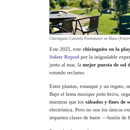
Chiringuito Carmela Portomaior en Bueu (Pontev
Este 2025, este
chiringuito en la pl
Solete Repsol
por la inigualable exper
junto al mar, la
mejor puesta de sol d
rotundo reclamo.
Entre plantas, estanque y un regato, u
Bajo el lema
musique pola beira
, org
mientras que los
sábados y fines de 
electrónica. Pero no son los únicos ex
imparten clases de barre —fusión de b