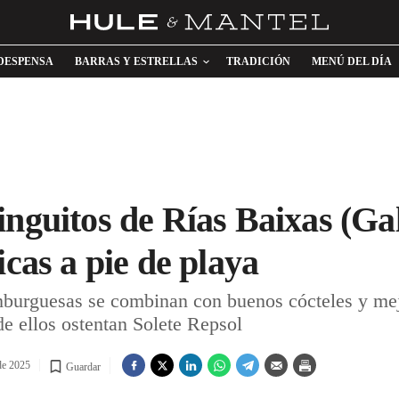
DESPENSA
BARRAS Y ESTRELLAS
TRADICIÓN
MENÚ DEL DÍA
inguitos de Rías Baixas (Gal
icas a pie de playa
burguesas se combinan con buenos cócteles y mejo
de ellos ostentan Solete Repsol
de 2025
Guardar