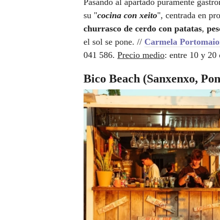
Pasando al apartado puramente gastr
su "
cocina con xeito
", centrada en pr
churrasco de cerdo con patatas
,
pes
el sol se pone. //
Carmela Portomaio
041 586.
Precio medio
: entre 10 y 20 
Bico Beach (Sanxenxo, Pon