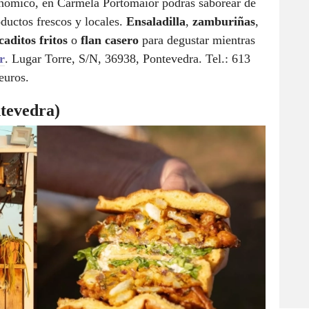
onómico, en Carmela Portomaior podrás saborear de
oductos frescos y locales.
Ensaladilla
,
zamburiñas
,
caditos fritos
o
flan casero
para degustar mientras
r
. Lugar Torre, S/N, 36938, Pontevedra. Tel.: 613
euros.
tevedra)