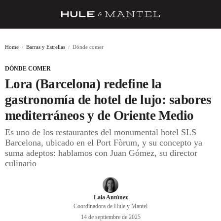
RECETAS
Home
Barras y Estrellas
Dónde comer
TRUCOS
DÓNDE COMER
DESPENSA
Lora (Barcelona) redefine la
BARRAS Y ESTRELLAS
gastronomía de hotel de lujo: sabores
mediterráneos y de Oriente Medio
DÓNDE COMER
Es uno de los restaurantes del monumental hotel SLS
ÍDOLOS DE MESAS
Barcelona, ubicado en el Port Fòrum, y su concepto ya
suma adeptos: hablamos con Juan Gómez, su director
CUADERNO DE VIAJE
culinario
TRADICIÓN
MENÚ DEL DÍA
Laia Antúnez
Coordinadora de Hule y Mantel
A CUCHILLO
14 de septiembre de 2025