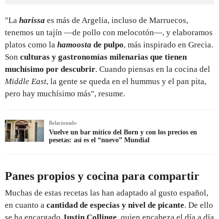
"La
harissa
es más de Argelia, incluso de Marruecos,
tenemos un tajín
—de pollo con melocotón—, y elaboramos
platos como la
hamoosta
de pulpo
, más inspirado en Grecia.
Son
culturas y gastronomías milenarias que tienen
muchísimo por descubrir
.
Cuando piensas en la cocina del
Middle East
, la gente se queda en el hummus y el pan pita,
pero hay muchísimo más", resume.
Relacionado
Vuelve un bar mítico del Born y con los precios en
pesetas: así es el “nuevo” Mundial
Panes propios y cocina para compartir
Muchas de estas recetas las han adaptado al gusto español,
en cuanto a
cantidad de especias y nivel de picante
. De ello
se ha encargado
Justin Collinge
, quien encabeza el día a día