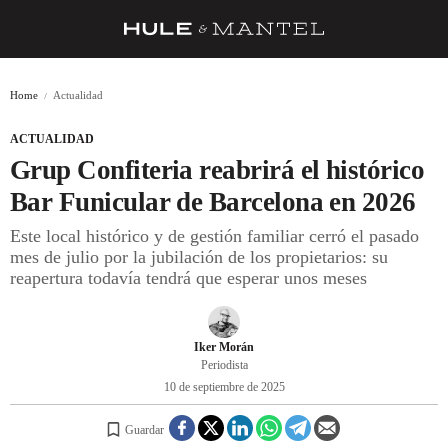
RECETAS
Home
Actualidad
TRUCOS
ACTUALIDAD
DESPENSA
Grup Confiteria reabrirá el histórico
BARRAS Y ESTRELLAS
Bar Funicular de Barcelona en 2026
Este local histórico y de gestión familiar cerró el pasado
DÓNDE COMER
mes de julio por la jubilación de los propietarios: su
ÍDOLOS DE MESAS
reapertura todavía tendrá que esperar unos meses
CUADERNO DE VIAJE
Iker Morán
TRADICIÓN
Periodista
10 de septiembre de 2025
MENÚ DEL DÍA
A CUCHILLO
Guardar