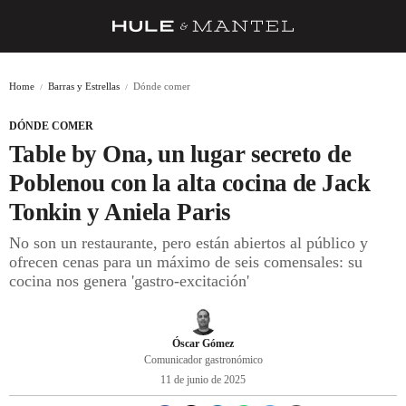
RECETAS
Home
Barras y Estrellas
Dónde comer
TRUCOS
DÓNDE COMER
DESPENSA
Table by Ona, un lugar secreto de
BARRAS Y ESTRELLAS
Poblenou con la alta cocina de Jack
Tonkin y Aniela Paris
DÓNDE COMER
No son un restaurante, pero están abiertos al público y
ÍDOLOS DE MESAS
ofrecen cenas para un máximo de seis comensales: su
cocina nos genera 'gastro-excitación'
CUADERNO DE VIAJE
TRADICIÓN
Óscar Gómez
MENÚ DEL DÍA
Comunicador gastronómico
11 de junio de 2025
A CUCHILLO