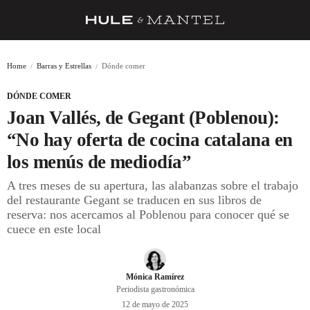
RECETAS
Home
Barras y Estrellas
Dónde comer
TRUCOS
DÓNDE COMER
DESPENSA
Joan Vallés, de Gegant (Poblenou):
BARRAS Y ESTRELLAS
“No hay oferta de cocina catalana en
los menús de mediodía”
DÓNDE COMER
A tres meses de su apertura, las alabanzas sobre el trabajo
ÍDOLOS DE MESAS
del restaurante Gegant se traducen en sus libros de
reserva: nos acercamos al Poblenou para conocer qué se
CUADERNO DE VIAJE
cuece en este local
TRADICIÓN
MENÚ DEL DÍA
Mónica Ramírez
Periodista gastronómica
A CUCHILLO
12 de mayo de 2025