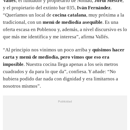
Vallés
; el fundador y propietario de Nomad,
Jordi Mestre
,
y el propietario del extinto bar 035,
Iván Fernández
.
“Queríamos un local de
cocina catalana
, muy próxima a la
tradicional, con un
menú de mediodía asequible
. Es una
oferta escasa en Poblenou y, además, a nivel discursivo es lo
que más me identifica y me interesa”, afirma Vallés.
“Al principio nos vinimos un poco arriba y
quisimos hacer
carta y menú de mediodía, pero vimos que eso era
imposible
. Nuestra cocina llega apenas a los seis metros
cuadrados y da para lo que da”, confiesa. Y añade: “No
hubiera podido dar nada con dignidad y era limitarnos a
nosotros mismos”.