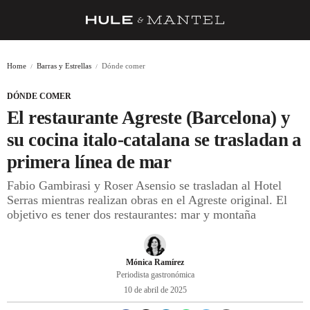
RECETAS
Home
Barras y Estrellas
Dónde comer
TRUCOS
DÓNDE COMER
DESPENSA
El restaurante Agreste (Barcelona) y
BARRAS Y ESTRELLAS
su cocina italo-catalana se trasladan a
primera línea de mar
DÓNDE COMER
Fabio Gambirasi y Roser Asensio se trasladan al Hotel
ÍDOLOS DE MESAS
Serras mientras realizan obras en el Agreste original. El
objetivo es tener dos restaurantes: mar y montaña
CUADERNO DE VIAJE
TRADICIÓN
Mónica Ramírez
MENÚ DEL DÍA
Periodista gastronómica
10 de abril de 2025
A CUCHILLO