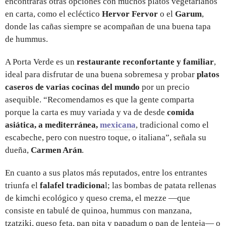
encontrarás otras opciones con muchos platos vegetarianos
en carta, como el ecléctico
Hervor Fervor
o el
Garum
,
donde las cañas siempre se acompañan de una buena tapa
de hummus.
A Porta Verde es un
restaurante reconfortante y familiar
,
ideal para disfrutar de una buena sobremesa y probar
platos
caseros de varias cocinas del mundo
por un precio
asequible. “Recomendamos es que la gente comparta
porque la carta es muy variada y va de desde
comida
asiática, a mediterránea,
mexicana
, tradicional como el
escabeche, pero con nuestro toque, o italiana”, señala su
dueña,
Carmen Arán
.
En cuanto a sus platos más reputados, entre los entrantes
triunfa el
falafel tradiciona
l; las bombas de patata rellenas
de kimchi ecológico y queso crema, el mezze —que
consiste en tabulé de quinoa, hummus con manzana,
tzatziki, queso feta, pan pita y papadum o pan de lenteja— o