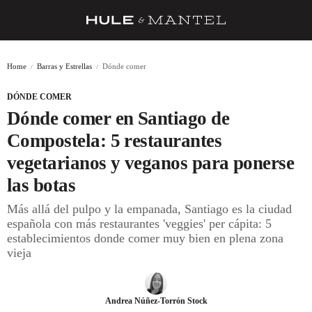
RECETAS
Home
Barras y Estrellas
Dónde comer
TRUCOS
DÓNDE COMER
DESPENSA
Dónde comer en Santiago de
BARRAS Y ESTRELLAS
Compostela: 5 restaurantes
vegetarianos y veganos para ponerse
DÓNDE COMER
las botas
ÍDOLOS DE MESAS
Más allá del pulpo y la empanada, Santiago es la ciudad
CUADERNO DE VIAJE
española con más restaurantes 'veggies' per cápita: 5
establecimientos donde comer muy bien en plena zona
TRADICIÓN
vieja
MENÚ DEL DÍA
A CUCHILLO
Andrea Núñez-Torrón Stock