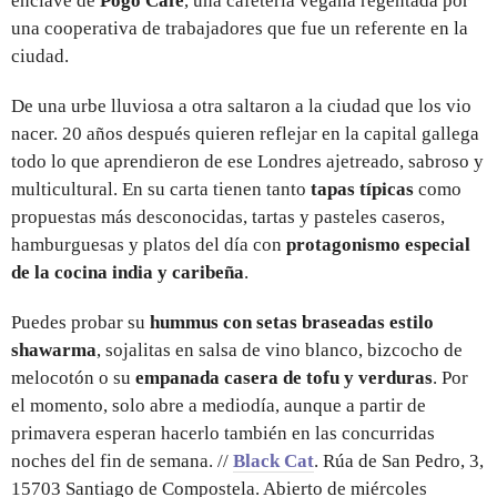
enclave de
Pogo Cafe
, una cafetería vegana regentada por
una cooperativa de trabajadores que fue un referente en la
ciudad.
De una urbe lluviosa a otra saltaron a la ciudad que los vio
nacer. 20 años después quieren reflejar en la capital gallega
todo lo que aprendieron de ese Londres ajetreado, sabroso y
multicultural. En su carta tienen tanto
tapas típicas
como
propuestas más desconocidas, tartas y pasteles caseros,
hamburguesas y platos del día con
protagonismo especial
de la cocina india y caribeña
.
Puedes probar su
hummus con setas braseadas estilo
shawarma
, sojalitas en salsa de vino blanco, bizcocho de
melocotón o su
empanada casera de tofu y verduras
. Por
el momento, solo abre a mediodía, aunque a partir de
primavera esperan hacerlo también en las concurridas
noches del fin de semana. //
Black Cat
. Rúa de San Pedro, 3,
15703 Santiago de Compostela. Abierto de miércoles