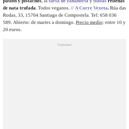
pasión y pistachos
, la
tarta de zanahoria
y
filloas
rellenas
de nata trufada
. Todos veganos. //
A Corre Vexeta
.
Rúa das
Rodas, 33, 15704 Santiago de Compostela. Tel: 658 036
589. Abierto: de martes a domingo.
Precio medio
: entre 10 y
20 euros.