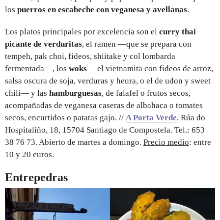
los
puerros en escabeche con veganesa y avellanas
.
Los platos principales por excelencia son el
curry thai
picante de verduritas
, el ramen —que se prepara con
tempeh, pak choi, fideos, shiitake y col lombarda
fermentada—, los
woks
—el vietnamita con fideos de arroz,
salsa oscura de soja, verduras y heura, o el de udon y sweet
chili— y las
hamburguesas
, de falafel o frutos secos,
acompañadas de veganesa caseras de albahaca o tomates
secos, encurtidos o patatas gajo. //
A Porta Verde
. Rúa do
Hospitaliño, 18, 15704 Santiago de Compostela. Tel.: 653
38 76 73. Abierto de martes a domingo.
Precio medio
: entre
10 y 20 euros.
Entrepedras