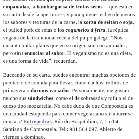
empanadas
, la
hamburguesa de frutos secos
—que está en
su carta desde la apertura—, y para quienes echen de menos
los sabores y texturas de la carne, la
zorza de seitán o soja
,
el pulled pork de setas o los
cogumelos á feira
, la réplica
vegana de la tradicional receta del pulpo galego. “Nos
encanta imitar platos que en su origen son con animales,
pero
sin renunciar al sabor
. El veganismo no es una dieta,
es una forma de vida”, recuerdan.
Buceando en su carta, puedes encontrar muchas opciones de
picoteo o de comida para llevar, como nachos, rollitos de
primavera o
dúrums variados
. Personalmente, me gustan
mucho sus
sándwiches
, como el de sobrasada y tofu o el de
queso tipo mozzarella. No cabe duda de que Compostela es
una ciudad estupenda para comer vegetariano sin aburrirse
nunca. //
Entrepedras
. Rúa do Hospitaliño, 7, 15704
Santiago de Compostela. Tel.: 981 564 097. Abierto de
viernes a domingo.