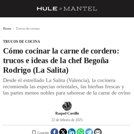
RECETAS
Home
Trucos de cocina
TRUCOS
TRUCOS DE COCINA
DESPENSA
Cómo cocinar la carne de cordero:
BARRAS Y ESTRELLAS
trucos e ideas de la chef Begoña
Rodrigo (La Salita)
DÓNDE COMER
Desde el estrellado La Salita (Valencia), la cocinera
ÍDOLOS DE MESAS
recomienda las especias orientales, las hierbas frescas y
las partes menos nobles para saborear de la carne de ovino
CUADERNO DE VIAJE
TRADICIÓN
Raquel Castillo
MENÚ DEL DÍA
22 de febrero de 2025
A CUCHILLO
Guardar