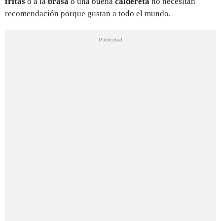
fritas
o a la
brasa
o una buena
caldereta
no necesitan
recomendación porque gustan a todo el mundo.