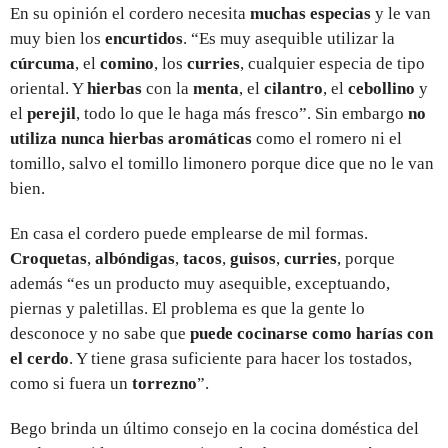
En su opinión el cordero necesita
muchas especias
y le van
muy bien los
encurtidos
. “Es muy asequible utilizar la
cúrcuma
, el
comino
, los
curries
, cualquier especia de tipo
oriental. Y
hierbas
con la
menta
, el
cilantro
, el
cebollino
y
el
perejil
, todo lo que le haga más fresco”. Sin embargo
no
utiliza nunca hierbas aromáticas
como el romero ni el
tomillo, salvo el tomillo limonero porque dice que no le van
bien.
En casa el cordero puede emplearse de mil formas.
Croquetas
,
albóndigas
,
tacos
,
guisos
,
curries
, porque
además “es un producto muy asequible, exceptuando,
piernas y paletillas. El problema es que la gente lo
desconoce y no sabe que
puede cocinarse como harías con
el cerdo
. Y tiene grasa suficiente para hacer los tostados,
como si fuera un
torrezno
”.
Bego brinda un último consejo en la cocina doméstica del