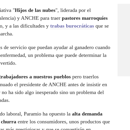
iativa "
Hijos de las nubes
", liderada por el
alencia) y ANCHE para traer
pastores marroquíes
o, y a las dificultades y
trabas burocráticas
que se
marcha.
s de servicio que puedan ayudar al ganadero cuando
a enfermedad, un problema que puede determinar la
vertido.
trabajadores a nuestros pueblos
pero traerlos
inuado el presidente de ANCHE antes de insistir en
r no ha sido algo inesperado sino un problema del
adas.
ado laboral, Paramio ha opuesto la
alta demanda
a churra
entre los consumidores, unos productos que
as más prestigiosas y que se convertirán en