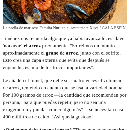
La paella de mariscos Familia Nuri en el restaurante Xiroi / GALA ESPÍN
Jiménez nos recuerda algo que ya había avanzado, es clave
'
nacarar' el arroz
previamente. "Sofreímos un minuto
aproximadamente el
grano de arroz
, junto con el sofrito.
Esto crea una capa externa que evita que después se
enganche, es uno de los trucos importantes".
Le añaden el fumet, que debe ser cuatro veces el volumen
de arroz, teniendo en cuenta que se usa la variedad bomba.
Por 100 gramos de arroz —la cantidad que recomiendan por
persona, "para que puedas repetir, pero no sea una
exageración y puedas comer algo más"— se necesitan casi
400 mililitros de caldo. "Así queda gustoso".
¿Qué punto debe tener el arroz?
"Tiene que quedar
suelto