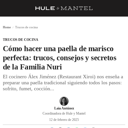
RECETAS
Home
Trucos de cocina
TRUCOS
TRUCOS DE COCINA
DESPENSA
Cómo hacer una paella de marisco
BARRAS Y ESTRELLAS
perfecta: trucos, consejos y secretos
de la Familia Nuri
DÓNDE COMER
El cocinero Álex Jiménez (Restaurant Xiroi) nos enseña a
ÍDOLOS DE MESAS
preparar una paella tradicional siguiendo todos los pasos:
sofrito, fumet, cocción...
CUADERNO DE VIAJE
TRADICIÓN
Laia Antúnez
MENÚ DEL DÍA
Coordinadora de Hule y Mantel
12 de febrero de 2025
A CUCHILLO