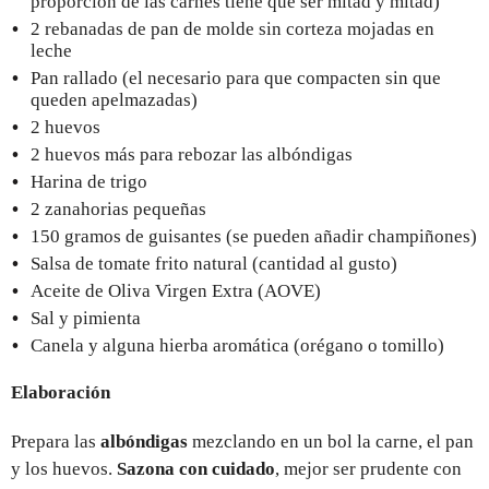
proporción de las carnes tiene que ser mitad y mitad)
2 rebanadas de pan de molde sin corteza mojadas en
leche
Pan rallado (el necesario para que compacten sin que
queden apelmazadas)
2 huevos
2 huevos más para rebozar las albóndigas
Harina de trigo
2 zanahorias pequeñas
150 gramos de guisantes (se pueden añadir champiñones)
Salsa de tomate frito natural (cantidad al gusto)
Aceite de Oliva Virgen Extra (AOVE)
Sal y pimienta
Canela y alguna hierba aromática (orégano o tomillo)
Elaboración
Prepara las
albóndigas
mezclando en un bol la carne, el pan
y los huevos.
Sazona con cuidado
, mejor ser prudente con