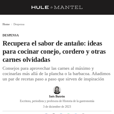
RECETAS
Home
Despensa
TRUCOS
DESPENSA
DESPENSA
Recupera el sabor de antaño: ideas
BARRAS Y ESTRELLAS
para cocinar conejo, cordero y otras
carnes olvidadas
DÓNDE COMER
Consejos para aprovechar las carnes al máximo y
ÍDOLOS DE MESAS
cocinarlas más allá de la plancha o la barbacoa. Añadimos
un par de recetas paso a paso que sirven de inspiración
CUADERNO DE VIAJE
TRADICIÓN
Inés Butrón
MENÚ DEL DÍA
Escritora, periodista y profesora de Historia de la gastronomía
3 de diciembre de 2023
A CUCHILLO