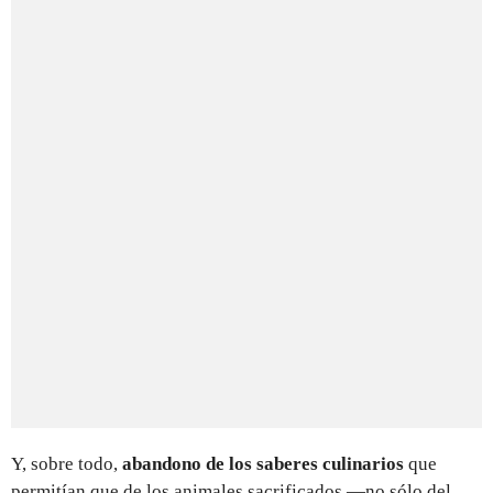
Y, sobre todo,
abandono de los saberes culinarios
que
permitían que de los animales sacrificados —no sólo del