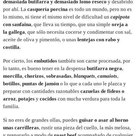
demasiada butifarra y demasiado lomo reseco
y desabrido
por ahí. La
casquería porcina
es todo un mundo, pero no es
lo mismo, ni tiene el mismo nivel de dificultad un
capipota
con sanfaina
, que lleva su tiempo, que una simple
oreja a
la gallega
, que sólo necesita cocerse y condimentar con sal,
aceite de oliva y pimentón, o unas
lentejas con rabo y
costilla
.
Por cierto, los
embutidos
también son carne procesada, por
lo tanto, es bueno tener en la despensa
butifarra negra
,
morcilla
,
chorizos
,
sobrasadas
,
blanquets
,
camaiots
,
botillos
,
puntas de jamón
o lo que a cada uno le plazca y
preparar con cantidades razonables
cazuelas de fideos o
arroz
,
potajes
y
cocidos
con mucha verdura para toda la
familia.
Si no eres de grandes ollas, puedes
guisar o asar al horno
unas carrilleras
, rustir una pieza del cuello, la más melosa,
y prepararlo a modo de
roast beef
acompañado de cualquier