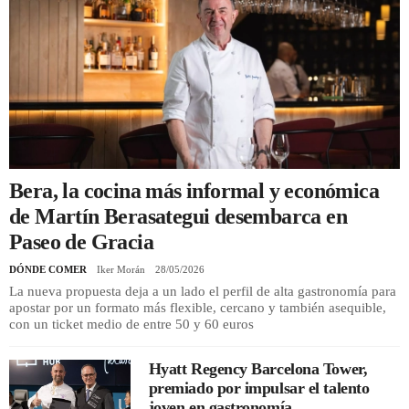
REGISTRO
INICIAR SESIÓN
Bera, la cocina más informal y económica
de Martín Berasategui desembarca en
Paseo de Gracia
DÓNDE COMER
Iker Morán
28/05/2026
La nueva propuesta deja a un lado el perfil de alta gastronomía para
apostar por un formato más flexible, cercano y también asequible,
con un ticket medio de entre 50 y 60 euros
Hyatt Regency Barcelona Tower,
premiado por impulsar el talento
joven en gastronomía