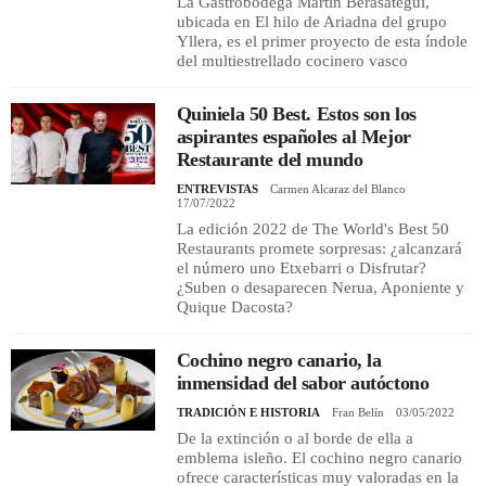
La Gastrobodega Martín Berasategui,
ubicada en El hilo de Ariadna del grupo
Yllera, es el primer proyecto de esta índole
del multiestrellado cocinero vasco
Quiniela 50 Best. Estos son los
aspirantes españoles al Mejor
Restaurante del mundo
ENTREVISTAS
Carmen Alcaraz del Blanco
17/07/2022
La edición 2022 de The World's Best 50
Restaurants promete sorpresas: ¿alcanzará
el número uno Etxebarri o Disfrutar?
¿Suben o desaparecen Nerua, Aponiente y
Quique Dacosta?
Cochino negro canario, la
inmensidad del sabor autóctono
TRADICIÓN E HISTORIA
Fran Belín
03/05/2022
De la extinción o al borde de ella a
emblema isleño. El cochino negro canario
ofrece características muy valoradas en la