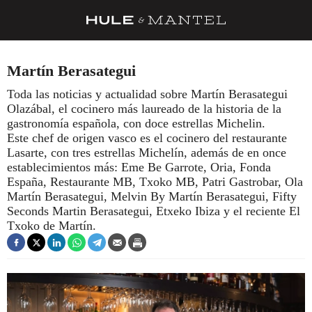
RECETAS
Martín Berasategui
TRUCOS
Toda las noticias y actualidad sobre Martín Berasategui
Olazábal, el cocinero más laureado de la historia de la
DESPENSA
gastronomía española, con doce estrellas Michelin.
BARRAS Y ESTRELLAS
Este chef de origen vasco es el cocinero del restaurante
Lasarte, con tres estrellas Michelín, además de en once
DÓNDE COMER
establecimientos más: Eme Be Garrote, Oria, Fonda
España, Restaurante MB, Txoko MB, Patri Gastrobar, Ola
ÍDOLOS DE MESAS
Martín Berasategui, Melvin By Martín Berasategui, Fifty
Seconds Martin Berasategui, Etxeko Ibiza y el reciente El
CUADERNO DE VIAJE
Txoko de Martín.
TRADICIÓN
MENÚ DEL DÍA
A CUCHILLO