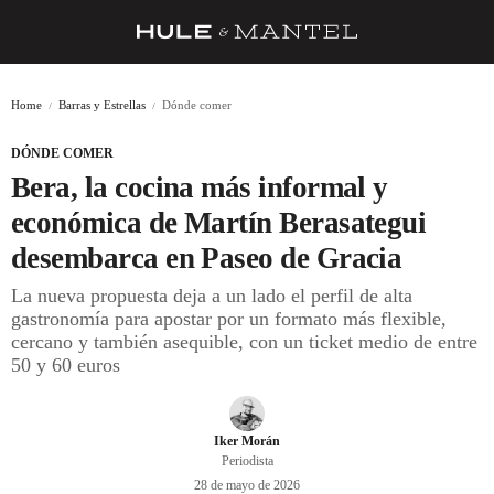
RECETAS
Home
Barras y Estrellas
Dónde comer
TRUCOS
DÓNDE COMER
DESPENSA
Bera, la cocina más informal y
BARRAS Y ESTRELLAS
económica de Martín Berasategui
desembarca en Paseo de Gracia
DÓNDE COMER
La nueva propuesta deja a un lado el perfil de alta
ÍDOLOS DE MESAS
gastronomía para apostar por un formato más flexible,
cercano y también asequible, con un ticket medio de entre
CUADERNO DE VIAJE
50 y 60 euros
TRADICIÓN
MENÚ DEL DÍA
Iker Morán
Periodista
A CUCHILLO
28 de mayo de 2026