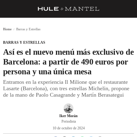
RECETAS
Home
Barras y Estrellas
TRUCOS
BARRAS Y ESTRELLAS
DESPENSA
Así es el nuevo menú más exclusivo de
BARRAS Y ESTRELLAS
Barcelona: a partir de 490 euros por
persona y una única mesa
DÓNDE COMER
Entramos en la experiencia Il Milione que el restaurante
ÍDOLOS DE MESAS
Lasarte (Barcelona), con tres estrellas Michelin, propone
de la mano de Paolo Casagrande y Martín Berasategui
CUADERNO DE VIAJE
TRADICIÓN
Iker Morán
MENÚ DEL DÍA
Periodista
10 de octubre de 2024
A CUCHILLO