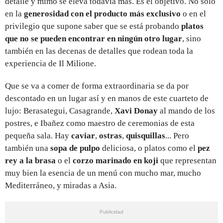
detalle y mimo se eleva todavía más. Es el objetivo. No solo
en la
generosidad con el producto más exclusivo
o en el
privilegio que supone saber que se está probando
platos
que no se pueden encontrar en ningún otro lugar
, sino
también en las decenas de detalles que rodean toda la
experiencia de Il Milione.
Que se va a comer de forma extraordinaria se da por
descontado en un lugar así y en manos de este cuarteto de
lujo: Berasategui, Casagrande,
Xavi Donay
al mando de los
postres, e Ibañez como maestro de ceremonias de esta
pequeña sala. Hay
caviar
,
ostras
,
quisquillas
... Pero
también una
sopa de pulpo
deliciosa, o platos como el
pez
rey a la brasa
o el
corzo marinado en koji
que representan
muy bien la esencia de un menú con mucho mar, mucho
Mediterráneo, y miradas a Asia.