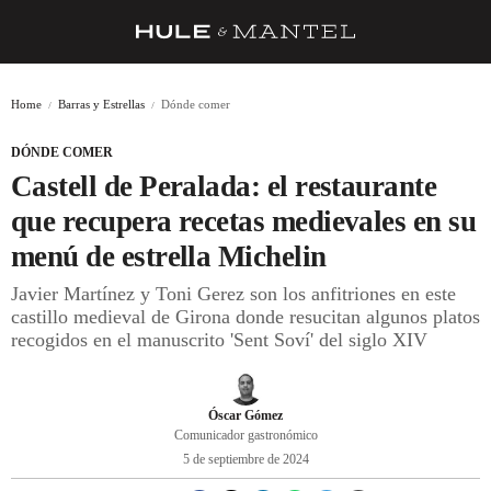
RECETAS
Home
Barras y Estrellas
Dónde comer
TRUCOS
DÓNDE COMER
DESPENSA
Castell de Peralada: el restaurante
BARRAS Y ESTRELLAS
que recupera recetas medievales en su
menú de estrella Michelin
DÓNDE COMER
Javier Martínez y Toni Gerez son los anfitriones en este
ÍDOLOS DE MESAS
castillo medieval de Girona donde resucitan algunos platos
recogidos en el manuscrito 'Sent Soví' del siglo XIV
CUADERNO DE VIAJE
TRADICIÓN
Óscar Gómez
MENÚ DEL DÍA
Comunicador gastronómico
5 de septiembre de 2024
A CUCHILLO