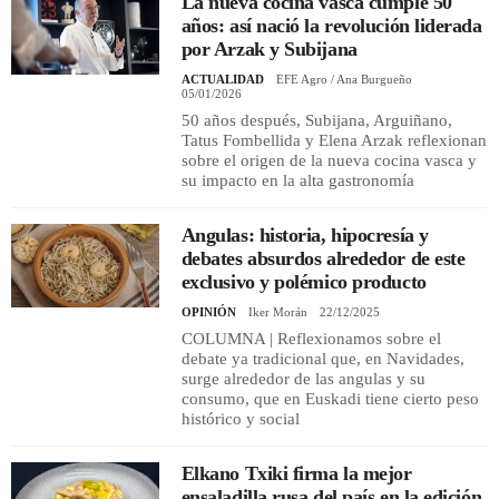
La nueva cocina vasca cumple 50
años: así nació la revolución liderada
por Arzak y Subijana
ACTUALIDAD
EFE Agro / Ana Burgueño
05/01/2026
50 años después, Subijana, Arguiñano,
Tatus Fombellida y Elena Arzak reflexionan
sobre el origen de la nueva cocina vasca y
su impacto en la alta gastronomía
Angulas: historia, hipocresía y
debates absurdos alrededor de este
exclusivo y polémico producto
OPINIÓN
Iker Morán
22/12/2025
COLUMNA | Reflexionamos sobre el
debate ya tradicional que, en Navidades,
surge alrededor de las angulas y su
consumo, que en Euskadi tiene cierto peso
histórico y social
Elkano Txiki firma la mejor
ensaladilla rusa del país en la edición