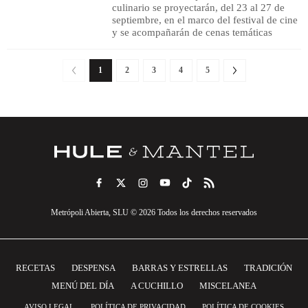
culinario se proyectarán, del 23 al 27 de
septiembre, en el marco del festival de cine
y se acompañarán de cenas temáticas
1
2
3
4
5
Metrópoli Abierta, SLU © 2026 Todos los derechos reservados
RECETAS
DESPENSA
BARRAS Y ESTRELLAS
TRADICIÓN
MENÚ DEL DÍA
A CUCHILLO
MISCELANEA
AVISO LEGAL
POLÍTICA DE PRIVACIDAD
POLÍTICA DE COOKIES