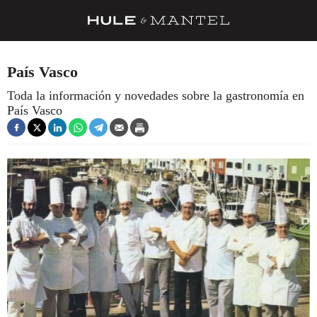
RECETAS
País Vasco
TRUCOS
Toda la información y novedades sobre la gastronomía en
País Vasco
DESPENSA
BARRAS Y ESTRELLAS
DÓNDE COMER
ÍDOLOS DE MESAS
CUADERNO DE VIAJE
TRADICIÓN
MENÚ DEL DÍA
A CUCHILLO