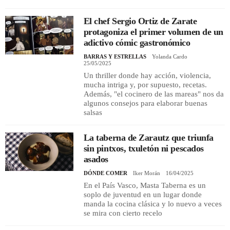
El chef Sergio Ortiz de Zarate
protagoniza el primer volumen de un
adictivo cómic gastronómico
BARRAS Y ESTRELLAS
Yolanda Cardo
25/05/2025
Un thriller donde hay acción, violencia,
mucha intriga y, por supuesto, recetas.
Además, "el cocinero de las mareas" nos da
algunos consejos para elaborar buenas
salsas
La taberna de Zarautz que triunfa
sin pintxos, txuletón ni pescados
asados
DÓNDE COMER
Iker Morán
16/04/2025
En el País Vasco, Masta Taberna es un
soplo de juventud en un lugar donde
manda la cocina clásica y lo nuevo a veces
se mira con cierto recelo