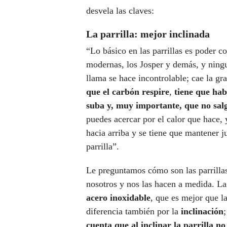
desvela las claves:
La parrilla: mejor inclinada
“Lo básico en las parrillas es poder co
modernas, los Josper y demás, y ningu
llama se hace incontrolable; cae la g
que el carbón respire
,
tiene que hab
suba y, muy importante, que no sal
puedes acercar por el calor que hace, 
hacia arriba y se tiene que mantener j
parrilla”.
Le preguntamos cómo son las parrillas
nosotros y nos las hacen a medida. La 
acero inoxidable
, que es mejor que l
diferencia también por la
inclinación
cuenta que al inclinar la parrilla no