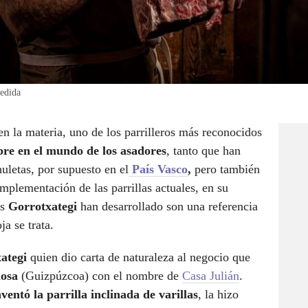
Cedida
en la materia, uno de los parrilleros más reconocidos
bre en el mundo de los asadores
, tanto que han
uletas, por supuesto en el
País Vasco
,
pero también
implementación de las parrillas actuales, en su
os
Gorrotxategi
han desarrollado son una referencia
a se trata.
ategi
quien dio carta de naturaleza al negocio que
losa
(Guizpúzcoa) con el nombre de
Casa Julián
.
nventó la parrilla inclinada de varillas
, la hizo