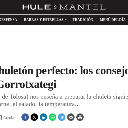
DESPENSA
BARRAS Y ESTRELLAS
TRADICIÓN
MENÚ DEL DÍA
chuletón perfecto: los consej
 Gorrotxategi
 de Tolosa) nos enseña a preparar la chuleta sigui
arne, el salado, la temperatura...
Guardar