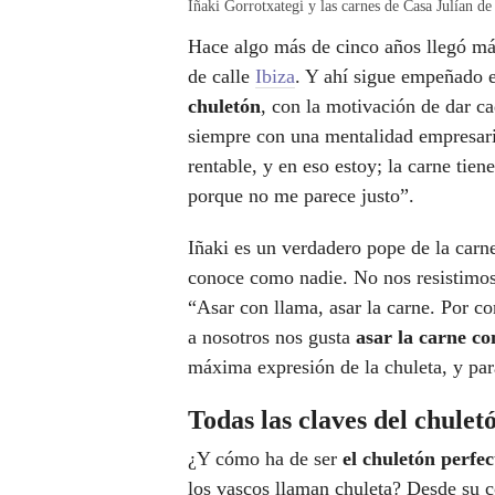
Iñaki Gorrotxategi y las carnes de Casa Julían de
Hace algo más de cinco años llegó más
de calle
Ibiza
. Y ahí sigue empeñado e
chuletón
, con la motivación de dar c
siempre con una mentalidad empresari
rentable, y en eso estoy; la carne tie
porque no me parece justo”.
Iñaki es un verdadero pope de la carne,
conoce como nadie. No nos resistimos 
“Asar con llama, asar la carne. Por con
a nosotros nos gusta
asar la carne co
máxima expresión de la chuleta, y par
Todas las claves del chulet
¿Y cómo ha de ser
el chuletón perfec
los vascos llaman chuleta? Desde su c