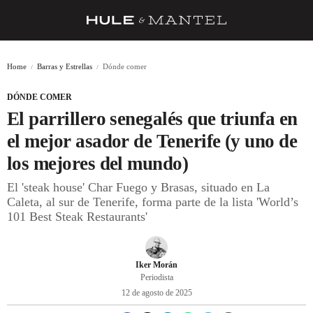
RECETAS
Home
Barras y Estrellas
Dónde comer
TRUCOS
DÓNDE COMER
DESPENSA
El parrillero senegalés que triunfa en
BARRAS Y ESTRELLAS
el mejor asador de Tenerife (y uno de
los mejores del mundo)
DÓNDE COMER
El 'steak house' Char Fuego y Brasas, situado en La
ÍDOLOS DE MESAS
Caleta, al sur de Tenerife, forma parte de la lista 'World’s
101 Best Steak Restaurants'
CUADERNO DE VIAJE
TRADICIÓN
Iker Morán
MENÚ DEL DÍA
Periodista
12 de agosto de 2025
A CUCHILLO