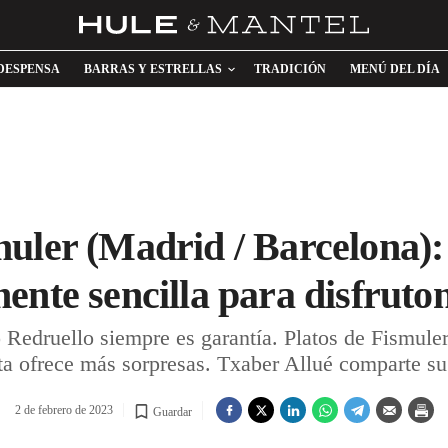
DESPENSA
BARRAS Y ESTRELLAS
TRADICIÓN
MENÚ DEL DÍA
uler (Madrid / Barcelona):
ente sencilla para disfruto
druello siempre es garantía. Platos de Fismuler 
ta ofrece más sorpresas. Txaber Allué comparte su 
2 de febrero de 2023
Guardar