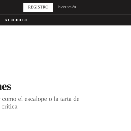
REGISTRO
Iniciar sesión
A CUCHILLO
nes
como el escalope o la tarta de
crítica