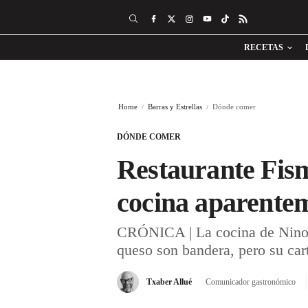
RECETAS
Home
Barras y Estrellas
Dónde comer
DÓNDE COMER
Restaurante Fism
cocina aparentem
CRÓNICA | La cocina de Nino Re
queso son bandera, pero su car
Txaber Allué
Comunicador gastronómico