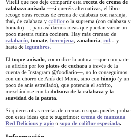
Vitelli que nos deje compartir esta
receta de crema de
calabaza anisada
—si queréis alternativas, el libro
recoge otras recetas de crema de calabaza con naranja,
thai, de calabaza y
coliflor
o la suprema (con calabaza y
boniato)—, para así darnos ideas que puedan variar un
poco nuestra rutina cocinera. Hay más cremas: de
calabacín
,
tomate
,
berenjena
,
zanahoria
,
col
... y
hasta de
legumbres
.
El
toque anisado
, como dice la autora —que comparte
su afición por los
platos de cuchara
a través de la
cuenta de Instagram @foodiario—, no lo conseguimos
con un chorro de Anís del Mono, sino con
hinojo
(y un
poco de anís estrellado), que potencia el sofrito,
mezclándose con la
dulzura de la calabaza y la
suavidad de la patata
.
Si quieres otras recetas de cremas o sopas puedes probar
con estas ideas que te sugerimos:
crema de manzana
Red Delicious y apio
o
sopa de coliflor especiada
.