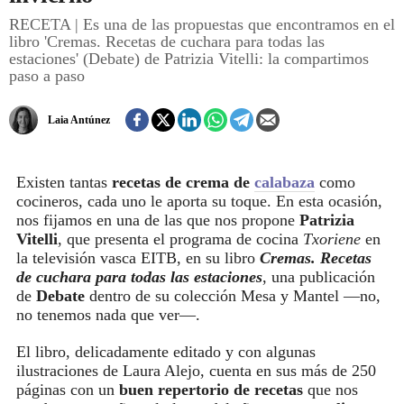
RECETA | Es una de las propuestas que encontramos en el
libro 'Cremas. Recetas de cuchara para todas las
REGISTRO
estaciones' (Debate) de Patrizia Vitelli: la compartimos
paso a paso
INICIAR SESIÓN
Laia Antúnez
Existen tantas
recetas de crema de
calabaza
como
cocineros, cada uno le aporta su toque. En esta ocasión,
nos fijamos en una de las que nos propone
Patrizia
Vitelli
, que presenta el programa de cocina
Txoriene
en
la televisión vasca EITB, en su libro
Cremas. Recetas
de cuchara para todas las estaciones
, una publicación
de
Debate
dentro de su colección Mesa y Mantel —no,
no tenemos nada que ver—.
El libro, delicadamente editado y con algunas
ilustraciones de Laura Alejo, cuenta en sus más de 250
páginas con un
buen repertorio de recetas
que nos