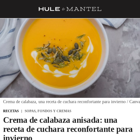
RECETAS
TRUCOS
DESPENSA
BARRAS Y ESTRELLAS
DÓNDE COMER
ÍDOLOS DE MESAS
CUADERNO DE VIAJE
Crema de calabaza, una receta de cuchara reconfortante para invierno / Canv
TRADICIÓN
RECETAS
SOPAS, FONDOS Y CREMAS
Crema de calabaza anisada: una
MENÚ DEL DÍA
receta de cuchara reconfortante para
A CUCHILLO
invierno