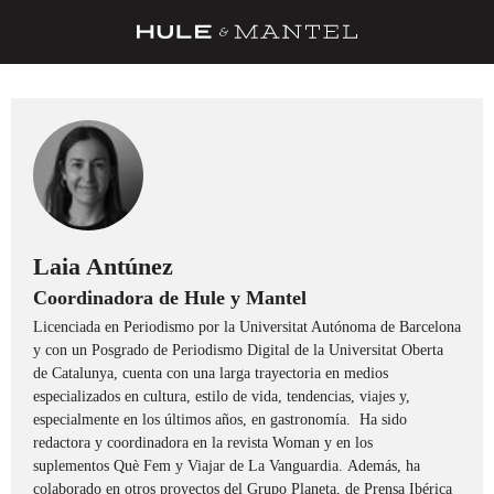
RECETAS
TRUCOS
DESPENSA
BARRAS Y ESTRELLAS
DÓNDE COMER
Laia Antúnez
Coordinadora de Hule y Mantel
ÍDOLOS DE MESAS
Licenciada en Periodismo por la Universitat Autónoma de Barcelona
CUADERNO DE VIAJE
y con un Posgrado de Periodismo Digital de la Universitat Oberta
de Catalunya, cuenta con una larga trayectoria en medios
TRADICIÓN
especializados en cultura, estilo de vida, tendencias, viajes y,
especialmente en los últimos años, en gastronomía. Ha sido
MENÚ DEL DÍA
redactora y coordinadora en la revista Woman y en los
suplementos Què Fem y Viajar de La Vanguardia. Además, ha
A CUCHILLO
colaborado en otros proyectos del Grupo Planeta, de Prensa Ibérica